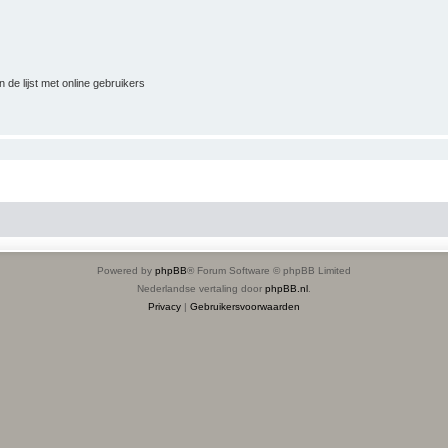
 de lijst met online gebruikers
Powered by
phpBB
® Forum Software © phpBB Limited
Nederlandse vertaling door
phpBB.nl
.
Privacy
|
Gebruikersvoorwaarden