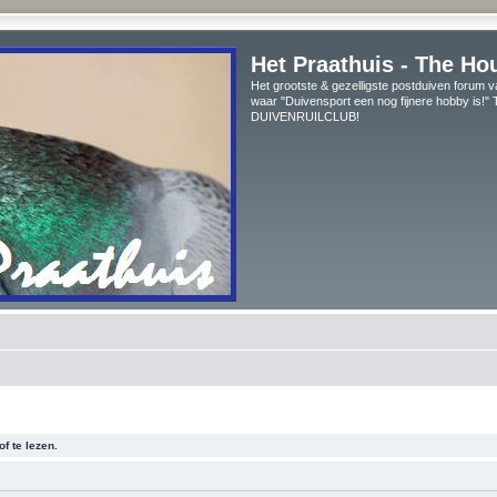
Het Praathuis - The Ho
Het grootste & gezelligste postduiven forum v
waar "Duivensport een nog fijnere hobby is!
DUIVENRUILCLUB!
f te lezen.