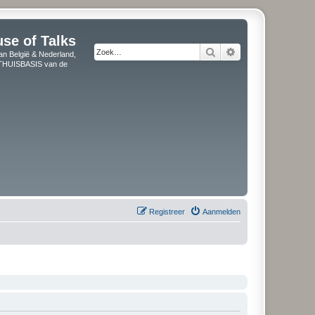
use of Talks
Zoek
Uitgebreid zoeken
an België & Nederland,
" THUISBASIS van de
Registreer
Aanmelden