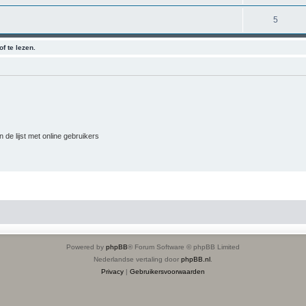
5
f te lezen.
 de lijst met online gebruikers
Powered by
phpBB
® Forum Software © phpBB Limited
Nederlandse vertaling door
phpBB.nl
.
Privacy
|
Gebruikersvoorwaarden