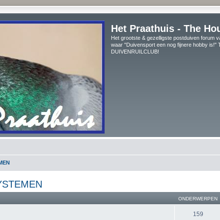
Het Praathuis - The Ho
Het grootste & gezelligste postduiven forum v
waar "Duivensport een nog fijnere hobby is!
DUIVENRUILCLUB!
MEN
YSTEMEN
ONDERWERPEN
159