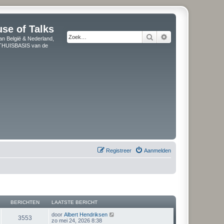
use of Talks
Zoek
Uitgebreid zoeken
an België & Nederland,
" THUISBASIS van de
Registreer
Aanmelden
BERICHTEN
LAATSTE BERICHT
B
door
Albert Hendriksen
3553
e
zo mei 24, 2026 8:38