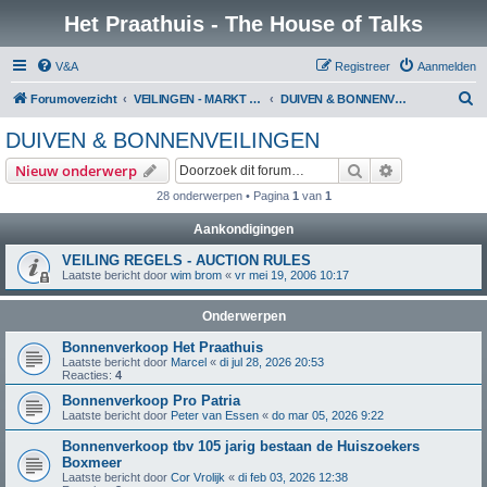
Het Praathuis - The House of Talks
V&A
Registreer
Aanmelden
Z
Forumoverzicht
VEILINGEN - MARKT - SPORTNIEUWS
DUIVEN & BONNENVEILINGEN
o
DUIVEN & BONNENVEILINGEN
e
Zoek
Uitgebreid z
Nieuw onderwerp
k
28 onderwerpen • Pagina
1
van
1
Aankondigingen
VEILING REGELS - AUCTION RULES
Laatste bericht door
wim brom
«
vr mei 19, 2006 10:17
Onderwerpen
Bonnenverkoop Het Praathuis
Laatste bericht door
Marcel
«
di jul 28, 2026 20:53
Reacties:
4
Bonnenverkoop Pro Patria
Laatste bericht door
Peter van Essen
«
do mar 05, 2026 9:22
Bonnenverkoop tbv 105 jarig bestaan de Huiszoekers
Boxmeer
Laatste bericht door
Cor Vrolijk
«
di feb 03, 2026 12:38