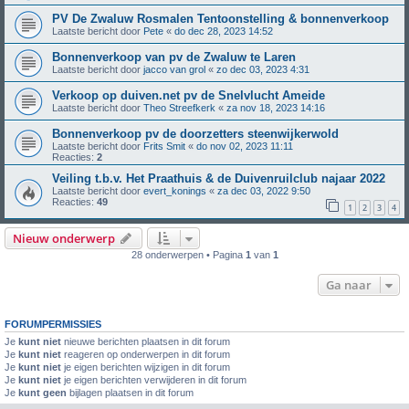
PV De Zwaluw Rosmalen Tentoonstelling & bonnenverkoop
Laatste bericht door
Pete
«
do dec 28, 2023 14:52
Bonnenverkoop van pv de Zwaluw te Laren
Laatste bericht door
jacco van grol
«
zo dec 03, 2023 4:31
Verkoop op duiven.net pv de Snelvlucht Ameide
Laatste bericht door
Theo Streefkerk
«
za nov 18, 2023 14:16
Bonnenverkoop pv de doorzetters steenwijkerwold
Laatste bericht door
Frits Smit
«
do nov 02, 2023 11:11
Reacties:
2
Veiling t.b.v. Het Praathuis & de Duivenruilclub najaar 2022
Laatste bericht door
evert_konings
«
za dec 03, 2022 9:50
Reacties:
49
1
2
3
4
Nieuw onderwerp
28 onderwerpen • Pagina
1
van
1
Ga naar
FORUMPERMISSIES
Je
kunt niet
nieuwe berichten plaatsen in dit forum
Je
kunt niet
reageren op onderwerpen in dit forum
Je
kunt niet
je eigen berichten wijzigen in dit forum
Je
kunt niet
je eigen berichten verwijderen in dit forum
Je
kunt geen
bijlagen plaatsen in dit forum