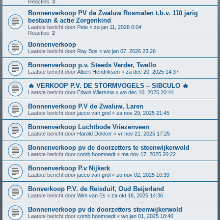
Reacties:
3
Bonnenverkoop PV de Zwaluw Rosmalen t.b.v. 110 jarig
bestaan & actie Zorgenkind
Laatste bericht door
Pete
«
zo jan 11, 2026 0:04
Reacties:
2
Bonnenverkoop
Laatste bericht door
Ray Bos
«
wo jan 07, 2026 23:26
Bonnenverkoop p.v. Steeds Verder, Twello
Laatste bericht door
Albert Hendriksen
«
za dec 20, 2025 14:37
🔥 VERKOOP P.V. DE STORMVOGELS – SIBCULO 🔥
Laatste bericht door
Edwin Wiersma
«
wo dec 10, 2025 20:44
Bonnenverkoop P.V de Zwaluw, Laren
Laatste bericht door
jacco van grol
«
za nov 29, 2025 21:45
Bonnenverkoop Luchtbode Vriezenveen
Laatste bericht door
Harold Dekker
«
vr nov 21, 2025 17:25
Bonnenverkoop pv de doorzetters te steenwijkerwold
Laatste bericht door
comb.hoomoedt
«
ma nov 17, 2025 20:22
Bonnenverkoop P.v Nijkerk
Laatste bericht door
jacco van grol
«
zo nov 02, 2025 10:39
Bonverkoop P.V. de Reisduif, Oud Beijerland
Laatste bericht door
Wim van Es
«
za okt 18, 2025 14:36
Bonnenverkoop pv de doorzetters steenwijkerwold
Laatste bericht door
comb.hoomoedt
«
wo jan 01, 2025 18:46