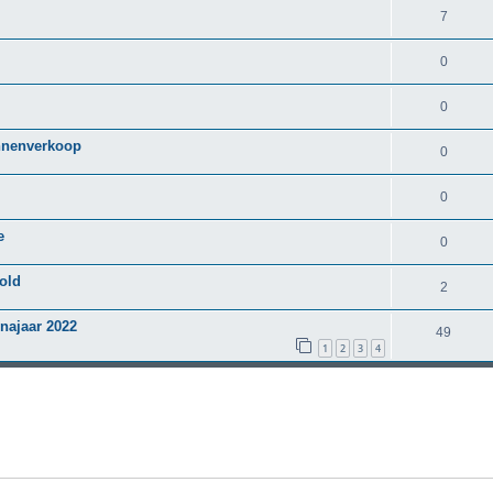
7
0
0
nnenverkoop
0
0
e
0
old
2
 najaar 2022
49
1
2
3
4