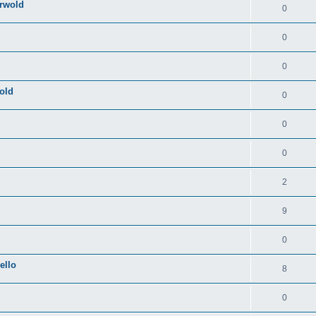
erwold
0
0
0
old
0
0
0
2
9
0
ello
8
0