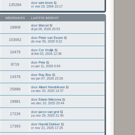
door
wim brom
135284
vr mei 19, 2006 10:17
WEERGAVES
LAATSTE BERICHT
door
Marcel
18909
di jul 28, 2026 20:53
door
Peter van Essen
103062
do mar 05, 2026 9:22
door
Cor Vrolijk
10479
di feb 03, 2026 12:38
door
Pete
8719
zo jan 11, 2026 0:04
door
Ray Bos
14378
wo jan 07, 2026 23:26
door
Albert Hendriksen
25888
za dec 20, 2025 14:37
door
Edwin Wiersma
19981
wo dec 10, 2025 20:44
door
jacco van grol
17226
za nov 29, 2025 21:45
door
Harold Dekker
17393
vr nov 21, 2025 17:25