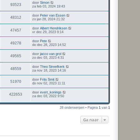
door
Simon
93523
za feb 03, 2024 19:43
door
Peter van Essen
48312
zo jan 28, 2024 21:32
door
Albert Hendriksen
47457
vr dec 29, 2023 9:14
door
Pete
49278
do dec 28, 2023 14:52
door
jacco van grol
49565
zo dec 03, 2023 4:31
door
Theo Streefkerk
48559
za nov 18, 2023 14:16
door
Frits Smit
51970
do nov 02, 2023 11:11
door
evert_konings
422653
za dec 03, 2022 9:50
28 onderwerpen • Pagina
1
van
1
Ga naar