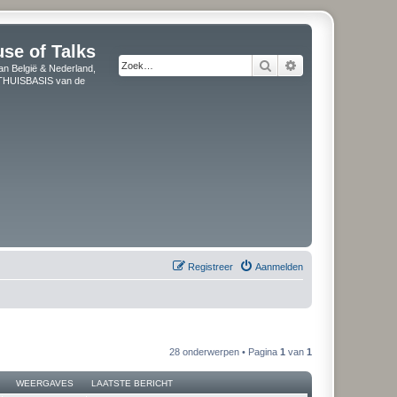
use of Talks
Zoek
Uitgebreid zoeken
an België & Nederland,
" THUISBASIS van de
Registreer
Aanmelden
28 onderwerpen • Pagina
1
van
1
WEERGAVES
LAATSTE BERICHT