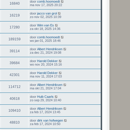
door
comb.hoomoedt
16840
ma nov 17, 2025 20:22
door
jacco van grol
16219
zo nov 02, 2025 10:39
door
Wim van Es
17280
za okt 18, 2025 14:36
door
comb.hoomoedt
189159
wo jan 01, 2025 18:46
door
Albert Hendriksen
39114
za dec 21, 2024 19:08
door
Harold Dekker
39684
wo nov 20, 2024 15:16
door
Harold Dekker
42301
ma nov 11, 2024 17:03
door
Albert Hendriksen
114712
ma okt 21, 2024 17:04
door
Huib Caarls
40618
zo sep 29, 2024 10:40
door
Albert Hendriksen
109410
za feb 17, 2024 13:45
door
dirk van hofwegen
48810
za feb 17, 2024 10:50