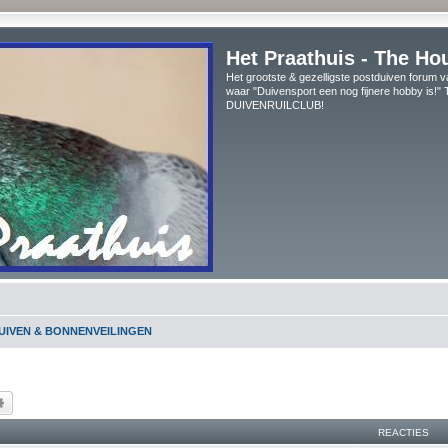
Het Praathuis - The Ho
Het grootste & gezelligste postduiven forum v
waar "Duivensport een nog fijnere hobby is!
DUIVENRUILCLUB!
UIVEN & BONNENVEILINGEN
k
Uitgebreid zoeken
REACTIES