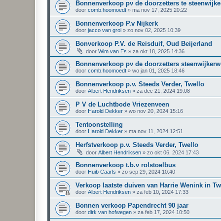
Bonnenverkoop pv de doorzetters te steenwijk
door
comb.hoomoedt
»
ma nov 17, 2025 20:22
Bonnenverkoop P.v Nijkerk
door
jacco van grol
»
zo nov 02, 2025 10:39
Bonverkoop P.V. de Reisduif, Oud Beijerland
door
Wim van Es
»
za okt 18, 2025 14:36
Bonnenverkoop pv de doorzetters steenwijkerw
door
comb.hoomoedt
»
wo jan 01, 2025 18:46
Bonnenverkoop p.v. Steeds Verder, Twello
door
Albert Hendriksen
»
za dec 21, 2024 19:08
P V de Luchtbode Vriezenveen
door
Harold Dekker
»
wo nov 20, 2024 15:16
Tentoonstelling
door
Harold Dekker
»
ma nov 11, 2024 12:51
Herfstverkoop p.v. Steeds Verder, Twello
door
Albert Hendriksen
»
zo okt 06, 2024 17:43
Bonnenverkoop t.b.v rolstoelbus
door
Huib Caarls
»
zo sep 29, 2024 10:40
Verkoop laatste duiven van Harrie Wenink in Tw
door
Albert Hendriksen
»
za feb 10, 2024 17:33
Bonnen verkoop Papendrecht 90 jaar
door
dirk van hofwegen
»
za feb 17, 2024 10:50