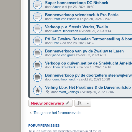
Super bonnenverkoop DC Nishoek
door
Simon
»
di jan 23, 2024 19:30
Bonnenverkoop vriendenclub Pro Patria.
door
Peter van Essen
»
zo jan 28, 2024 21:32
Verkoop p.v. Steeds Verder, Twello
door
Albert Hendriksen
»
vr dec 29, 2023 9:14
PV De Zwaluw Rosmalen Tentoonstelling & bo
door
Pete
»
do dec 28, 2023 14:52
Bonnenverkoop van pv de Zwaluw te Laren
door
jacco van grol
»
zo dec 03, 2023 4:31
Verkoop op duiven.net pv de Snelvlucht Ameid
door
Theo Streefkerk
»
za nov 18, 2023 14:16
Bonnenverkoop pv de doorzetters steenwijkerw
door
comb.hoomoedt
»
za okt 28, 2023 16:20
Veiling t.b.v. Het Praathuis & de Duivenruilclub
door
evert_konings
»
vr sep 30, 2022 12:06
Nieuw onderwerp
Terug naar het forumoverzicht
FORUMPERMISSIES
Je
kunt niet
nieuwe berichten plaatsen in dit forum