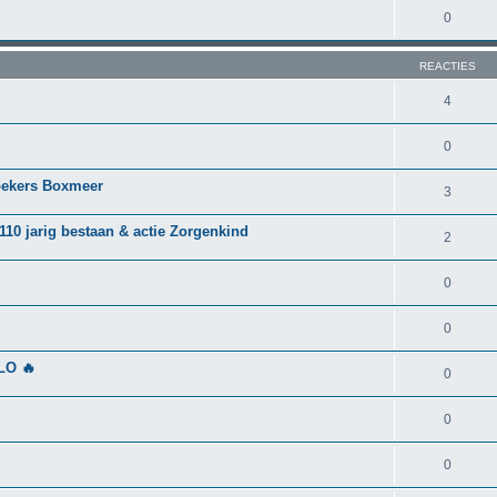
0
REACTIES
4
0
oekers Boxmeer
3
10 jarig bestaan & actie Zorgenkind
2
0
0
LO 🔥
0
0
0