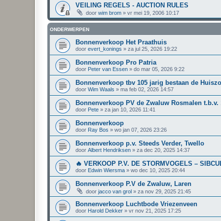
VEILING REGELS - AUCTION RULES
door
wim brom
»
vr mei 19, 2006 10:17
ONDERWERPEN
Bonnenverkoop Het Praathuis
door
evert_konings
»
za jul 25, 2026 19:22
Bonnenverkoop Pro Patria
door
Peter van Essen
»
do mar 05, 2026 9:22
Bonnenverkoop tbv 105 jarig bestaan de Huisz
door
Wim Waals
»
ma feb 02, 2026 14:57
Bonnenverkoop PV de Zwaluw Rosmalen t.b.v. 1
door
Pete
»
za jan 10, 2026 11:41
Bonnenverkoop
door
Ray Bos
»
wo jan 07, 2026 23:26
Bonnenverkoop p.v. Steeds Verder, Twello
door
Albert Hendriksen
»
za dec 20, 2025 14:37
🔥 VERKOOP P.V. DE STORMVOGELS – SIBCU
door
Edwin Wiersma
»
wo dec 10, 2025 20:44
Bonnenverkoop P.V de Zwaluw, Laren
door
jacco van grol
»
za nov 29, 2025 21:45
Bonnenverkoop Luchtbode Vriezenveen
door
Harold Dekker
»
vr nov 21, 2025 17:25