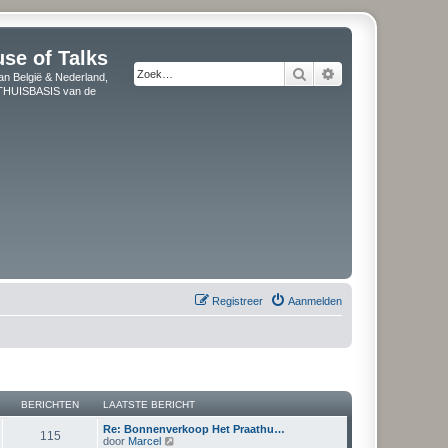
use of Talks
Zoek
Uitgebreid zoeken
an België & Nederland,
" THUISBASIS van de
Registreer
Aanmelden
BERICHTEN
LAATSTE BERICHT
Re: Bonnenverkoop Het Praathu…
115
B
door
Marcel