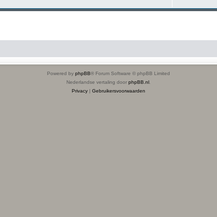
Powered by
phpBB
® Forum Software © phpBB Limited
Nederlandse vertaling door
phpBB.nl
.
Privacy
|
Gebruikersvoorwaarden