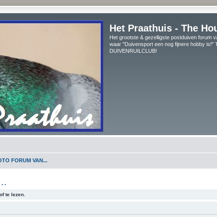
Het Praathuis - The Ho
Het grootste & gezelligste postduiven forum v
waar "Duivensport een nog fijnere hobby is!
DUIVENRUILCLUB!
TO FORUM VAN...
..
f te lezen.