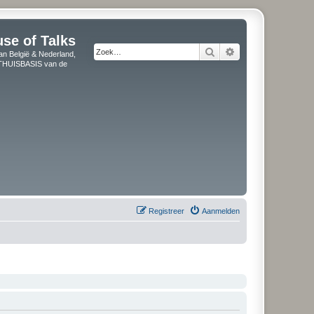
use of Talks
Zoek
Uitgebreid zoeken
an België & Nederland,
" THUISBASIS van de
Registreer
Aanmelden