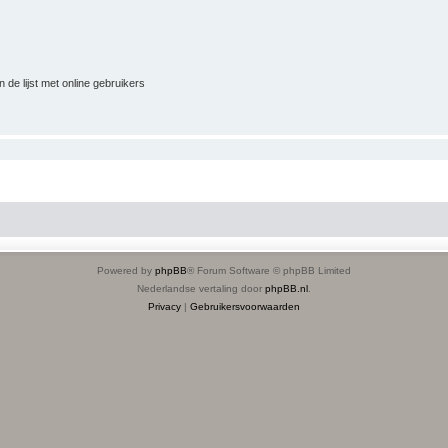
 de lijst met online gebruikers
Powered by
phpBB
® Forum Software © phpBB Limited
Nederlandse vertaling door
phpBB.nl
.
Privacy
|
Gebruikersvoorwaarden