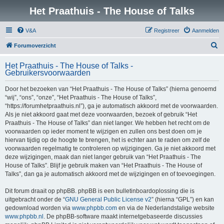
Het Praathuis - The House of Talks
V&A
Registreer
Aanmelden
Z
Forumoverzicht
o
Het Praathuis - The House of Talks -
e
Gebruikersvoorwaarden
k
Door het bezoeken van “Het Praathuis - The House of Talks” (hierna genoemd
“wij”, “ons”, “onze”, “Het Praathuis - The House of Talks”,
“https://forumhetpraathuis.nl”), ga je automatisch akkoord met de voorwaarden.
Als je niet akkoord gaat met deze voorwaarden, bezoek of gebruik “Het
Praathuis - The House of Talks” dan niet langer. We hebben het recht om de
voorwaarden op ieder moment te wijzigen en zullen ons best doen om je
hiervan tijdig op de hoogte te brengen, het is echter aan te raden om zelf de
voorwaarden regelmatig te controleren op wijzigingen. Ga je niet akkoord met
deze wijzigingen, maak dan niet langer gebruik van “Het Praathuis - The
House of Talks”. Blijf je gebruik maken van “Het Praathuis - The House of
Talks”, dan ga je automatisch akkoord met de wijzigingen en of toevoegingen.
Dit forum draait op phpBB. phpBB is een bulletinboardoplossing die is
uitgebracht onder de “
GNU General Public License v2
” (hierna “GPL”) en kan
gedownload worden via
www.phpbb.com
en via de Nederlandstalige website
www.phpbb.nl
. De phpBB-software maakt internetgebaseerde discussies