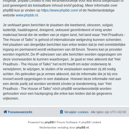
mogelijk. phpBB Limited is niet verantwoordelijk voor wat wordt toegestaan of
juist geweigerd als toelaatbare inhoud en/of gedrag. Meer informatie over
phpBB kun je vinden op
https://www.phpbb.com/
of de Nederlandstalige
website
www.phpbb.nl
.
Je verklaart geen berichten te plaatsen die kwetsend, obsceen, vulgair,
lasterlijk, haatdragend, dreigend, seksueel georiënteerd of enig ander
materiaal bevat die de wetten van je eigen land, het land waar “Het Praathuis -
The House of Talks” is gehost of internationale wetgeving kunnen schenden.
Het plaatsen van dergelijke berichten kan ertoe leiden dat je met onmiddellijke
ingang en permanent wordt verbannen van dit forum. Tevens kan je provider
worden ingelicht. De IP-adressen van alle berichten worden opgeslagen om
deze voorwaarden te kunnen waarborgen. Je gaat er mee akkoord dat “Het
Praathuis - The House of Talks” het recht heeft om ieder onderwerp te
verwijderen, te wijzigen, te sluiten of te verplaatsen wanneer zij dit nodig
achten. Als gebruiker ga je ermee akkoord, dat de informatie die je bij ons
invoert wordt opgeslagen in een database. Hoewel deze informatie niet aan
een derde partij zal worden verstrekt zónder je toestemming, kan “Het
Praathuis - The House of Talks” nóch phpBB verantwoordelijk worden
gehouden voor een hackpoging die ertoe kan leiden dat de gegevens
vrijkomen.
Forumoverzicht
Verwijder cookies
Alle tijden zijn
UTC+02:00
Powered by
phpBB
® Forum Software © phpBB Limited
Nederlandse vertaling door
phpBB.nl
.