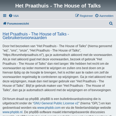
Het Praathuis - The House of Talks
V&A
Registreer
Aanmelden
Z
Forumoverzicht
o
Het Praathuis - The House of Talks -
e
Gebruikersvoorwaarden
k
Door het bezoeken van “Het Praathuis - The House of Talks” (hierna genoemd
“wij”, “ons”, “onze”, “Het Praathuis - The House of Talks”,
“https://forumhetpraathuis.nl”), ga je automatisch akkoord met de voorwaarden.
Als je niet akkoord gaat met deze voorwaarden, bezoek of gebruik “Het
Praathuis - The House of Talks” dan niet langer. We hebben het recht om de
voorwaarden op ieder moment te wijzigen en zullen ons best doen om je
hiervan tijdig op de hoogte te brengen, het is echter aan te raden om zelf de
voorwaarden regelmatig te controleren op wijzigingen. Ga je niet akkoord met
deze wijzigingen, maak dan niet langer gebruik van “Het Praathuis - The
House of Talks”. Blijf je gebruik maken van “Het Praathuis - The House of
Talks”, dan ga je automatisch akkoord met de wijzigingen en of toevoegingen.
Dit forum draait op phpBB. phpBB is een bulletinboardoplossing die is
uitgebracht onder de “
GNU General Public License v2
” (hierna “GPL”) en kan
gedownload worden via
www.phpbb.com
en via de Nederlandstalige website
www.phpbb.nl
. De phpBB-software maakt internetgebaseerde discussies