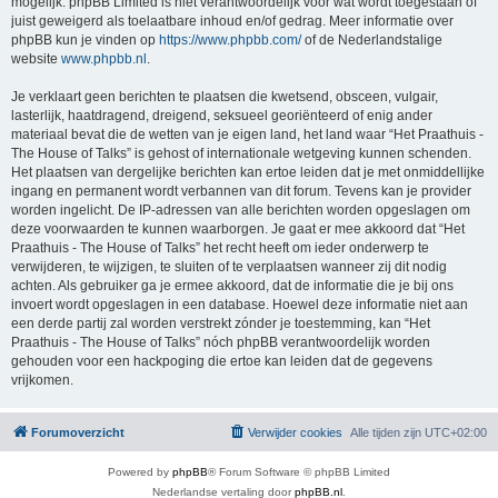
mogelijk. phpBB Limited is niet verantwoordelijk voor wat wordt toegestaan of
juist geweigerd als toelaatbare inhoud en/of gedrag. Meer informatie over
phpBB kun je vinden op
https://www.phpbb.com/
of de Nederlandstalige
website
www.phpbb.nl
.
Je verklaart geen berichten te plaatsen die kwetsend, obsceen, vulgair,
lasterlijk, haatdragend, dreigend, seksueel georiënteerd of enig ander
materiaal bevat die de wetten van je eigen land, het land waar “Het Praathuis -
The House of Talks” is gehost of internationale wetgeving kunnen schenden.
Het plaatsen van dergelijke berichten kan ertoe leiden dat je met onmiddellijke
ingang en permanent wordt verbannen van dit forum. Tevens kan je provider
worden ingelicht. De IP-adressen van alle berichten worden opgeslagen om
deze voorwaarden te kunnen waarborgen. Je gaat er mee akkoord dat “Het
Praathuis - The House of Talks” het recht heeft om ieder onderwerp te
verwijderen, te wijzigen, te sluiten of te verplaatsen wanneer zij dit nodig
achten. Als gebruiker ga je ermee akkoord, dat de informatie die je bij ons
invoert wordt opgeslagen in een database. Hoewel deze informatie niet aan
een derde partij zal worden verstrekt zónder je toestemming, kan “Het
Praathuis - The House of Talks” nóch phpBB verantwoordelijk worden
gehouden voor een hackpoging die ertoe kan leiden dat de gegevens
vrijkomen.
Forumoverzicht
Verwijder cookies
Alle tijden zijn
UTC+02:00
Powered by
phpBB
® Forum Software © phpBB Limited
Nederlandse vertaling door
phpBB.nl
.