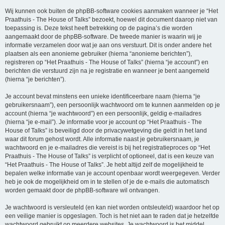
Wij kunnen ook buiten de phpBB-software cookies aanmaken wanneer je “Het
Praathuis - The House of Talks” bezoekt, hoewel dit document daarop niet van
toepassing is. Deze tekst heeft betrekking op de pagina’s die worden
aangemaakt door de phpBB-software. De tweede manier is waarin wij je
informatie verzamelen door wat je aan ons verstuurt. Dit is onder andere het
plaatsen als een anonieme gebruiker (hierna “anonieme berichten”),
registreren op “Het Praathuis - The House of Talks” (hierna “je account”) en
berichten die verstuurd zijn na je registratie en wanneer je bent aangemeld
(hierna “je berichten”).
Je account bevat minstens een unieke identificeerbare naam (hierna “je
gebruikersnaam”), een persoonlijk wachtwoord om te kunnen aanmelden op je
account (hierna “je wachtwoord”) en een persoonlijk, geldig e-mailadres
(hierna “je e-mail”). Je informatie voor je account op “Het Praathuis - The
House of Talks” is beveiligd door de privacywetgeving die geldt in het land
waar dit forum gehost wordt. Alle informatie naast je gebruikersnaam, je
wachtwoord en je e-mailadres die vereist is bij het registratieproces op “Het
Praathuis - The House of Talks” is verplicht of optioneel, dat is een keuze van
“Het Praathuis - The House of Talks”. Je hebt altijd zelf de mogelijkheid te
bepalen welke informatie van je account openbaar wordt weergegeven. Verder
heb je ook de mogelijkheid om in te stellen of je de e-mails die automatisch
worden gemaakt door de phpBB-software wil ontvangen.
Je wachtwoord is versleuteld (en kan niet worden ontsleuteld) waardoor het op
een veilige manier is opgeslagen. Toch is het niet aan te raden dat je hetzelfde
wachtwoord gebruikt op meerdere websites. Je wachtwoord is het middel