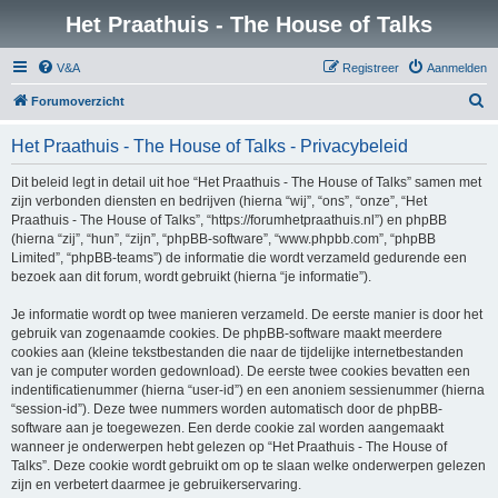
Het Praathuis - The House of Talks
V&A
Registreer
Aanmelden
Z
Forumoverzicht
o
Het Praathuis - The House of Talks - Privacybeleid
e
k
Dit beleid legt in detail uit hoe “Het Praathuis - The House of Talks” samen met
zijn verbonden diensten en bedrijven (hierna “wij”, “ons”, “onze”, “Het
Praathuis - The House of Talks”, “https://forumhetpraathuis.nl”) en phpBB
(hierna “zij”, “hun”, “zijn”, “phpBB-software”, “www.phpbb.com”, “phpBB
Limited”, “phpBB-teams”) de informatie die wordt verzameld gedurende een
bezoek aan dit forum, wordt gebruikt (hierna “je informatie”).
Je informatie wordt op twee manieren verzameld. De eerste manier is door het
gebruik van zogenaamde cookies. De phpBB-software maakt meerdere
cookies aan (kleine tekstbestanden die naar de tijdelijke internetbestanden
van je computer worden gedownload). De eerste twee cookies bevatten een
indentificatienummer (hierna “user-id”) en een anoniem sessienummer (hierna
“session-id”). Deze twee nummers worden automatisch door de phpBB-
software aan je toegewezen. Een derde cookie zal worden aangemaakt
wanneer je onderwerpen hebt gelezen op “Het Praathuis - The House of
Talks”. Deze cookie wordt gebruikt om op te slaan welke onderwerpen gelezen
zijn en verbetert daarmee je gebruikerservaring.