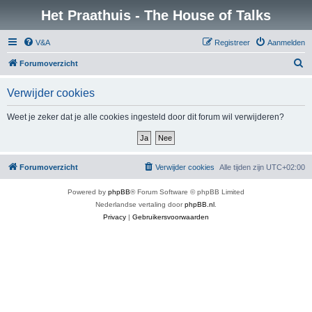
Het Praathuis - The House of Talks
V&A
Registreer
Aanmelden
Z
Forumoverzicht
o
Verwijder cookies
e
k
Weet je zeker dat je alle cookies ingesteld door dit forum wil verwijderen?
Forumoverzicht
Verwijder cookies
Alle tijden zijn
UTC+02:00
Powered by
phpBB
® Forum Software © phpBB Limited
Nederlandse vertaling door
phpBB.nl
.
Privacy
|
Gebruikersvoorwaarden