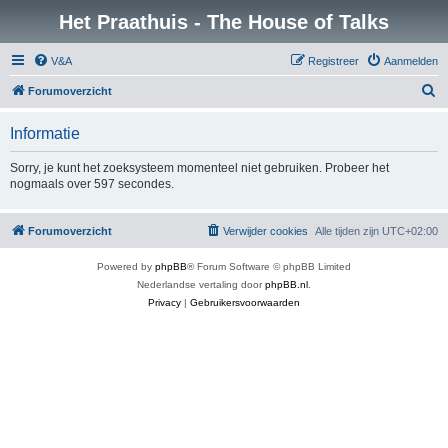
Het Praathuis - The House of Talks
V&A
Registreer
Aanmelden
Z
Forumoverzicht
o
Informatie
e
k
Sorry, je kunt het zoeksysteem momenteel niet gebruiken. Probeer het
nogmaals over 597 secondes.
Forumoverzicht
Verwijder cookies
Alle tijden zijn
UTC+02:00
Powered by
phpBB
® Forum Software © phpBB Limited
Nederlandse vertaling door
phpBB.nl
.
Privacy
|
Gebruikersvoorwaarden