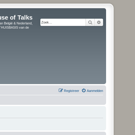
use of Talks
Zoek
Uitgebreid zoeken
an België & Nederland,
" THUISBASIS van de
Registreer
Aanmelden