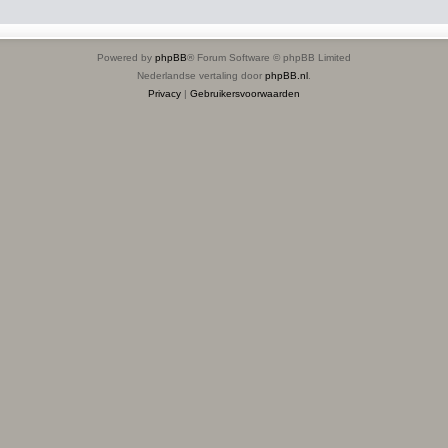
Powered by
phpBB
® Forum Software © phpBB Limited
Nederlandse vertaling door
phpBB.nl
.
Privacy
|
Gebruikersvoorwaarden