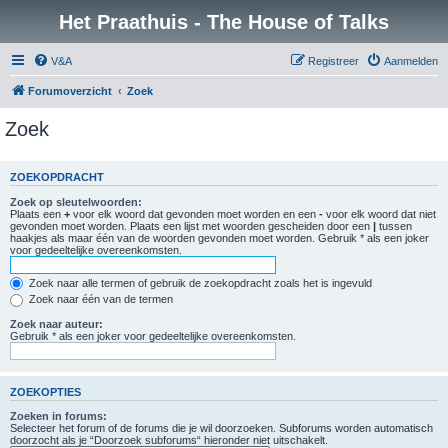
Het Praathuis - The House of Talks
V&A
Registreer
Aanmelden
Forumoverzicht
Zoek
Zoek
ZOEKOPDRACHT
Zoek op sleutelwoorden:
Plaats een
+
voor elk woord dat gevonden moet worden en een
-
voor elk woord dat niet
gevonden moet worden. Plaats een lijst met woorden gescheiden door een
|
tussen
haakjes als maar één van de woorden gevonden moet worden. Gebruik * als een joker
voor gedeeltelijke overeenkomsten.
Zoek naar alle termen of gebruik de zoekopdracht zoals het is ingevuld
Zoek naar één van de termen
Zoek naar auteur:
Gebruik * als een joker voor gedeeltelijke overeenkomsten.
ZOEKOPTIES
Zoeken in forums:
Selecteer het forum of de forums die je wil doorzoeken. Subforums worden automatisch
doorzocht als je “Doorzoek subforums“ hieronder niet uitschakelt.