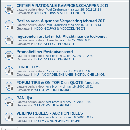
CRITERIA NATIONALE KAMPIOENSCHAPPEN 2011
Laatste bericht door
Paul Grolleman
«
za apr 16, 2011 18:18
Geplaatst in
KBDB NIEUWS & MEDEDELINGEN
Beslissingen Algemene Vergadering februari 2011
Laatste bericht door
Paul Grolleman
«
za apr 16, 2011 18:14
Geplaatst in
KBDB NIEUWS & MEDEDELINGEN
Ingezonden artikel m.b.t. Vlucht naar de toekomst.
Laatste bericht door
Duivenlog
«
vr okt 29, 2010 0:13
Geplaatst in
DUIVENSPORT PROMOTIE
Promotiefilms Postduivensport
Laatste bericht door
wim brom
«
za okt 23, 2010 12:40
Geplaatst in
DUIVENSPORT PROMOTIE
FONDCLUBS
Laatste bericht door
Ronnie
«
vr dec 12, 2008 15:16
Geplaatst in
NU - NOORDELIJKE UNIE--NORDLICHE UNION
FORUM TIPS & ON-TOPIC en QUOTE functies
Laatste bericht door
wim brom
«
di mar 18, 2008 10:11
Geplaatst in
WELKOMST INFORMATIE
BAN lijst
Laatste bericht door
wim brom
«
di nov 14, 2006 1:19
Geplaatst in
WELKOMST INFORMATIE
VEILING REGELS - AUCTION RULES
Laatste bericht door
wim brom
«
vr mei 19, 2006 10:17
Geplaatst in
DUIVEN & BONNENVEILINGEN