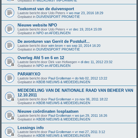
Geplaatst in
WELKOMST INFORMATIE
Toekomst van de duivensport
Laatste bericht door
Udo Peters
«
wo mar 23, 2016 18:29
Geplaatst in
DUIVENSPORT PROMOTIE
Nieuwe website NPO
Laatste bericht door
Udo Peters
«
vr dec 19, 2014 15:09
Geplaatst in
NPO en AFDELINGEN
De avonturen van Gerrit de Postduif...
Laatste bericht door
wim brom
«
wo sep 10, 2014 16:20
Geplaatst in
DUIVENSPORT PROMOTIE
Overleg Afd 5 en 6 en 12
Laatste bericht door
Dirk van Hofwegen
«
di dec 11, 2012 23:32
Geplaatst in
NPO en AFDELINGEN
PARAMYXO
Laatste bericht door
Paul Grolleman
«
do feb 02, 2012 13:22
Geplaatst in
KBDB NIEUWS & MEDEDELINGEN
MEDEDELING VAN DE NATIONALE RAAD VAN BEHEER VAN
12.10.2011
Laatste bericht door
Paul Grolleman
«
zo nov 06, 2011 18:22
Geplaatst in
KBDB NIEUWS & MEDEDELINGEN
Nieuwe coördinaten losplaatsen
Laatste bericht door
Paul Grolleman
«
wo jun 29, 2011 16:26
Geplaatst in
KBDB NIEUWS & MEDEDELINGEN
Lossings info
Laatste bericht door
Paul Grolleman
«
vr mei 27, 2011 3:12
Geplaatst in
KBDB NIEUWS & MEDEDELINGEN