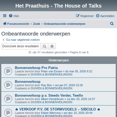
Het Praathuis - The House of Talks
V&A
Registreer
Aanmelden
Z
Forumoverzicht
Zoek
Onbeantwoorde onderwerpen
o
Onbeantwoorde onderwerpen
e
Ga naar uitgebreid zoeken
k
Zoek
Uitgebreid zoeken
Er zijn 37 resultaten gevonden • Pagina
1
van
1
Onderwerpen
Bonnenverkoop Pro Patria
Laatste bericht door
Peter van Essen
«
do mar 05, 2026 9:22
Geplaatst in
DUIVEN & BONNENVEILINGEN
Bonnenverkoop
Laatste bericht door
Ray Bos
«
wo jan 07, 2026 23:26
Geplaatst in
DUIVEN & BONNENVEILINGEN
Bonnenverkoop p.v. Steeds Verder, Twello
Laatste bericht door
Albert Hendriksen
«
za dec 20, 2025 14:37
Geplaatst in
DUIVEN & BONNENVEILINGEN
🔥 VERKOOP P.V. DE STORMVOGELS – SIBCULO 🔥
Laatste bericht door
Edwin Wiersma
«
wo dec 10, 2025 20:44
Geplaatst in
DUIVEN & BONNENVEILINGEN