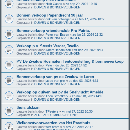
Laatste bericht door
Huib Caarls
«
zo sep 29, 2024 10:40
Geplaatst in
DUIVEN & BONNENVEILINGEN
Bonnen verkoop Papendrecht 90 jaar
Laatste bericht door
dirk van hofwegen
«
za feb 17, 2024 10:50
Geplaatst in
DUIVEN & BONNENVEILINGEN
Bonnenverkoop vriendenclub Pro Patria.
Laatste bericht door
Peter van Essen
«
zo jan 28, 2024 21:32
Geplaatst in
DUIVEN & BONNENVEILINGEN
Verkoop p.v. Steeds Verder, Twello
Laatste bericht door
Albert Hendriksen
«
vr dec 29, 2023 9:14
Geplaatst in
DUIVEN & BONNENVEILINGEN
PV De Zwaluw Rosmalen Tentoonstelling & bonnenverkoop
Laatste bericht door
Pete
«
do dec 28, 2023 14:52
Geplaatst in
DUIVEN & BONNENVEILINGEN
Bonnenverkoop van pv de Zwaluw te Laren
Laatste bericht door
jacco van grol
«
zo dec 03, 2023 4:31
Geplaatst in
DUIVEN & BONNENVEILINGEN
Verkoop op duiven.net pv de Snelvlucht Ameide
Laatste bericht door
Theo Streefkerk
«
za nov 18, 2023 14:16
Geplaatst in
DUIVEN & BONNENVEILINGEN
thuis afslaan
Laatste bericht door
TPeeters
«
vr mei 27, 2022 10:30
Geplaatst in
ZLU - ZUIDLIMBURGSE UNIE
Welkomstvoorwaarden van Het Praathuis
Laatste bericht door
wim brom
«
di nov 29, 2016 22:17