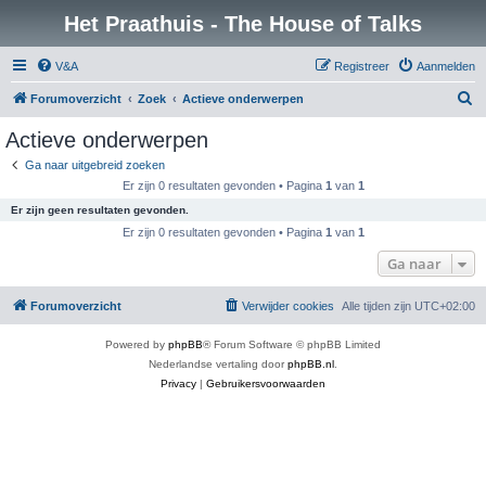
Het Praathuis - The House of Talks
V&A
Registreer
Aanmelden
Z
Forumoverzicht
Zoek
Actieve onderwerpen
o
Actieve onderwerpen
e
Ga naar uitgebreid zoeken
k
Er zijn 0 resultaten gevonden • Pagina
1
van
1
Er zijn geen resultaten gevonden.
Er zijn 0 resultaten gevonden • Pagina
1
van
1
Ga naar
Forumoverzicht
Verwijder cookies
Alle tijden zijn
UTC+02:00
Powered by
phpBB
® Forum Software © phpBB Limited
Nederlandse vertaling door
phpBB.nl
.
Privacy
|
Gebruikersvoorwaarden