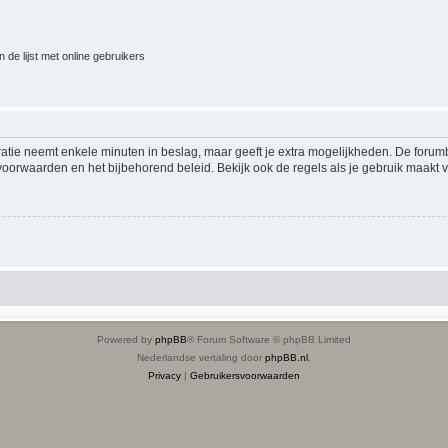
 de lijst met online gebruikers
ratie neemt enkele minuten in beslag, maar geeft je extra mogelijkheden. De foru
voorwaarden en het bijbehorend beleid. Bekijk ook de regels als je gebruik maakt v
Powered by
phpBB
® Forum Software © phpBB Limited
Nederlandse vertaling door
phpBB.nl
.
Privacy
|
Gebruikersvoorwaarden