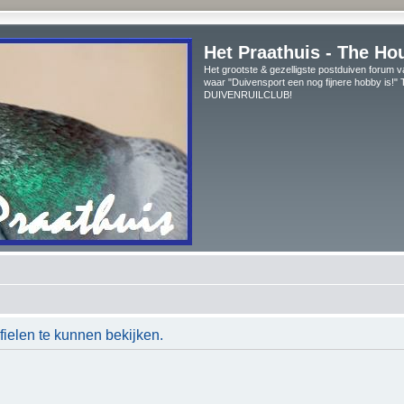
Het Praathuis - The Ho
Het grootste & gezelligste postduiven forum v
waar "Duivensport een nog fijnere hobby is!
DUIVENRUILCLUB!
ielen te kunnen bekijken.