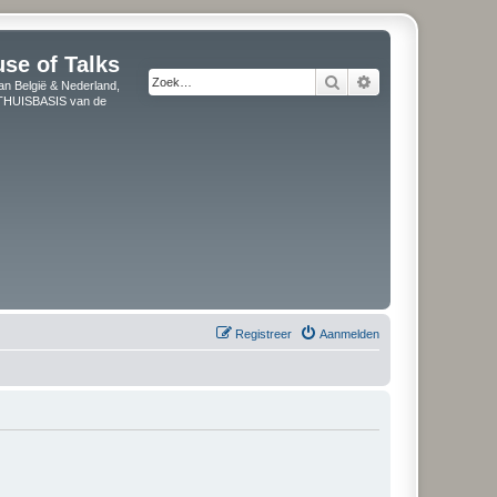
use of Talks
Zoek
Uitgebreid zoeken
an België & Nederland,
" THUISBASIS van de
Registreer
Aanmelden