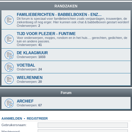
RANDZAKEN
FAMILIEBERICHTEN - BABBELBOXEN - ENZ...
Dit forum is speciaal voor familieberichten zoals verjaardagen, trouwerijen, de
ziekenboeg of nog erger. Hier kunnen ook chat & babbelboxen gestart worden!
Onderwerpen:
2
TIJD VOOR PLEZIER - FUNTIME
Voor onderwerpen, mopjes, rondom en in het huis.... gerechten, gedichten, de
tuin en andere passies.
Onderwerpen:
41
DE KLAAGMUUR
Onderwerpen:
1033
VOETBAL
Onderwerpen:
24
WIELRENNEN
Onderwerpen:
20
Forum
ARCHIEF
Onderwerpen:
67
AANMELDEN
•
REGISTREER
Gebruikersnaam:
Wachtwoord: