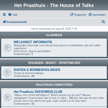
Het Praathuis - The House of Talks
V&A
Registreer
Aanmelden
Z
Forumoverzicht
o
Het is momenteel do aug 06, 2026 7:39
e
ALGEMEEN
k
WELKOMST INFORMATIE
Belangrijke informatie voor nieuwe bezoekers en liefhebbers die zich willen
registreren.
Eerst lezen, daarna aanmelden!
Onderwerpen:
4
VEILINGEN - MARKT - SPORTNIEUWS
DUIVEN & BONNENVEILINGEN
Duiven & bonnenveilingen
Onderwerpen:
29
PRAATHUIS COMPETITIES
Het Praathuis DUIVENRUILCLUB
"Alleen voor echte liefhebbers!" Betere duiven op uw hok? Nieuwe
uitdagingen? Duivensport doe je met z'n allen... Blijf dus niet aan de kant zitten
treuren over hoe slecht het gaat, maar schrijf u in en doe mee!
Onderwerpen:
15