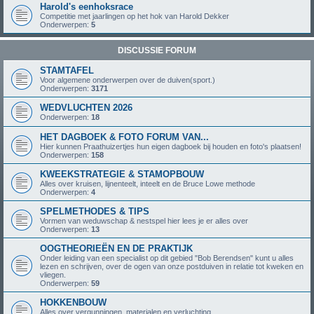
Harold's eenhoksrace
Competitie met jaarlingen op het hok van Harold Dekker
Onderwerpen:
5
DISCUSSIE FORUM
STAMTAFEL
Voor algemene onderwerpen over de duiven(sport.)
Onderwerpen:
3171
WEDVLUCHTEN 2026
Onderwerpen:
18
HET DAGBOEK & FOTO FORUM VAN...
Hier kunnen Praathuizertjes hun eigen dagboek bij houden en foto's plaatsen!
Onderwerpen:
158
KWEEKSTRATEGIE & STAMOPBOUW
Alles over kruisen, lijnenteelt, inteelt en de Bruce Lowe methode
Onderwerpen:
4
SPELMETHODES & TIPS
Vormen van weduwschap & nestspel hier lees je er alles over
Onderwerpen:
13
OOGTHEORIEËN EN DE PRAKTIJK
Onder leiding van een specialist op dit gebied "Bob Berendsen" kunt u alles
lezen en schrijven, over de ogen van onze postduiven in relatie tot kweken en
vliegen.
Onderwerpen:
59
HOKKENBOUW
Alles over vergunningen, materialen en verluchting