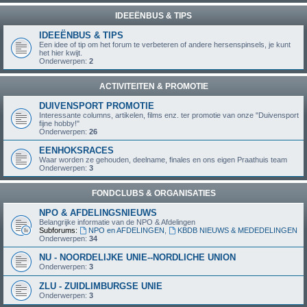
IDEEËNBUS & TIPS
IDEEËNBUS & TIPS
Een idee of tip om het forum te verbeteren of andere hersenspinsels, je kunt
het hier kwijt.
Onderwerpen:
2
ACTIVITEITEN & PROMOTIE
DUIVENSPORT PROMOTIE
Interessante columns, artikelen, films enz. ter promotie van onze "Duivensport
fijne hobby!"
Onderwerpen:
26
EENHOKSRACES
Waar worden ze gehouden, deelname, finales en ons eigen Praathuis team
Onderwerpen:
3
FONDCLUBS & ORGANISATIES
NPO & AFDELINGSNIEUWS
Belangrijke informatie van de NPO & Afdelingen
Subforums:
NPO en AFDELINGEN
,
KBDB NIEUWS & MEDEDELINGEN
Onderwerpen:
34
NU - NOORDELIJKE UNIE--NORDLICHE UNION
Onderwerpen:
3
ZLU - ZUIDLIMBURGSE UNIE
Onderwerpen:
3