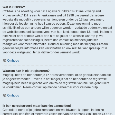
Wat is COPPA?
COPPA is de afkorting voor het Engelse "Children’s Online Privacy and
Protection Act". Dit is een Amerikaanse wet uit 1998 die vereist dat iedere
website die mogelijk gegevens van jongeren onder de 13 jaar verzamelt,
hiervoor de toestemming heeft van de ouders. Deze toestemming moet
schriftelijk of op een andere wijze gegeven worden, zodat de ouders weten dat
de website persoonlijke gegevens van hun kind, jonger dan 13, heeft. Indien je
niet zeker bent of deze wet al dan niet op jou of de website waarop je wil
registreren van toepassing is, neem dan contact op met een juridisch
raadgever voor meer informatie. Houd er rekening mee dat het phpBB-team
geen wettelijke informatie kan verschaffen en ook niet het aanspreekpunt is
voor deze wetgeving, tenzij dit hieronder vermeld wordt.
Omhoog
Waarom kan ik niet registreren?
Mogelijk heeft de beheerder je IP-adres verbannen, of de gebruikersnaam die
je opgeeft verboden. Tevens is het mogelijk dat de beheerder de registratie
mogelijkheid heeft uitgeschakeld om zo de registratie van nieuwe gebruikers
te voorkomen. Neem contact op met de beheerder voor verdere hulp.
Omhoog
Ik ben geregistreerd maar kan niet aanmelden!
Controleer eerst of je gebruikersnaam en wachtwoord kloppen. Indien ze
correct zijn, kan één of meerdere zaken hiervan de oorzaak zijn. Indien COPPA