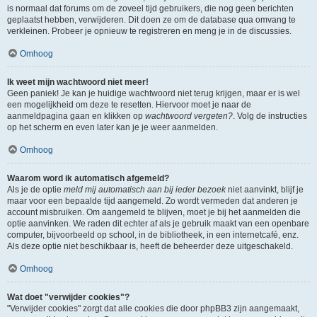
is normaal dat forums om de zoveel tijd gebruikers, die nog geen berichten
geplaatst hebben, verwijderen. Dit doen ze om de database qua omvang te
verkleinen. Probeer je opnieuw te registreren en meng je in de discussies.
Omhoog
Ik weet mijn wachtwoord niet meer!
Geen paniek! Je kan je huidige wachtwoord niet terug krijgen, maar er is wel
een mogelijkheid om deze te resetten. Hiervoor moet je naar de
aanmeldpagina gaan en klikken op
wachtwoord vergeten?
. Volg de instructies
op het scherm en even later kan je je weer aanmelden.
Omhoog
Waarom word ik automatisch afgemeld?
Als je de optie
meld mij automatisch aan bij ieder bezoek
niet aanvinkt, blijf je
maar voor een bepaalde tijd aangemeld. Zo wordt vermeden dat anderen je
account misbruiken. Om aangemeld te blijven, moet je bij het aanmelden die
optie aanvinken. We raden dit echter af als je gebruik maakt van een openbare
computer, bijvoorbeeld op school, in de bibliotheek, in een internetcafé, enz.
Als deze optie niet beschikbaar is, heeft de beheerder deze uitgeschakeld.
Omhoog
Wat doet "verwijder cookies"?
"Verwijder cookies" zorgt dat alle cookies die door phpBB3 zijn aangemaakt,