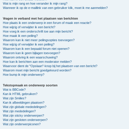
Wat is mijn rang en hoe verander ik mijn rang?
Wanneer ik op de e-maillink van een gebruiker klik, moet ik me aanmelden?
Vragen in verband met het plaatsen van berichten
Hoe plaats ik een onderwerp in een forum of maak een reactie?
Hoe wijzig of verwijder ik een bericht?
Hoe voeg ik een onderschrift toe aan mijn bericht?
Hoe maak ik een peiling?
Waarom kan ik niet meer peilingsopties toevoegen?
Hoe wijzig of verwijder ik een peiling?
Waarom kan ik een bepaald forum niet openen?
Waarom kan ik geen bijlagen toevoegen?
Waarom ontving ik een waarschuwing?
Hoe kan ik berichten aan een moderator melden?
Waarvoor dient de "Opslaan"-knop bij het plaatsen van een bericht?
Waarom moet mijn bericht goedgekeurd worden?
Hoe bump ik mijn onderwerp?
Tekstopmaak en onderwerp soorten
Wat is BBCode?
Kan ik HTML gebruiken?
Wat zijn Smilies?
Kan ik afbeeldingen plaatsen?
Wat zijn globale mededelingen?
Wat zijn mededelingen?
Wat zijn sticky onderwerpen?
Wat zijn gesloten onderwerpen?
Wat zijn onderwerpiconen?