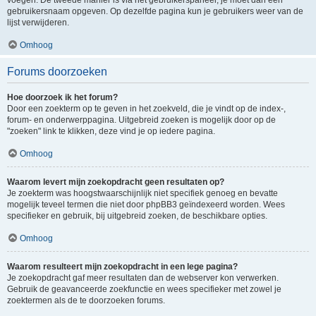
voegen. De tweede manier is via het gebruikerspaneel, je moet dan een
gebruikersnaam opgeven. Op dezelfde pagina kun je gebruikers weer van de
lijst verwijderen.
Omhoog
Forums doorzoeken
Hoe doorzoek ik het forum?
Door een zoekterm op te geven in het zoekveld, die je vindt op de index-,
forum- en onderwerppagina. Uitgebreid zoeken is mogelijk door op de
"zoeken" link te klikken, deze vind je op iedere pagina.
Omhoog
Waarom levert mijn zoekopdracht geen resultaten op?
Je zoekterm was hoogstwaarschijnlijk niet specifiek genoeg en bevatte
mogelijk teveel termen die niet door phpBB3 geïndexeerd worden. Wees
specifieker en gebruik, bij uitgebreid zoeken, de beschikbare opties.
Omhoog
Waarom resulteert mijn zoekopdracht in een lege pagina?
Je zoekopdracht gaf meer resultaten dan de webserver kon verwerken.
Gebruik de geavanceerde zoekfunctie en wees specifieker met zowel je
zoektermen als de te doorzoeken forums.