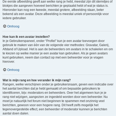
De eerste afbeelding geeft aan welke rang je hebt, meestal zijn dit sterretjes of
blokjes die aangeven hoeveel berichten je geplaatst hebt of wat je status is.
Hieronder kan nog een tweede, meestal grotere, afbeelding staan, beter
bekend als een avatar. Deze afbeelding is meestal uniek of persoonlijk voor
iedere gebruiker.
Omhoog
Hoe kan ik een avatar instellen?
In je Gebruikerspaneel, onder “Profiel” kun je een avatar toevoegen door
gebruik te maken van één van de volgende vier methodes: Gravatar, Galerij,
Afstand of Upload. Het is aan de beheerders om avatars in te schakelen en om
te kiezen op welke manier je een avatar kan gebruiken. Als je geen avatars
kunt gebruiken, neem dan contact op met een beheerder voor je vragen
hierover.
Omhoog
Wat is mijn rang en hoe verander ik mijn rang?
Rangen, welke verschijnen onder je gebruikersnaam, geven een indicatie over
het aantal berchten dat je hebt gemaakt of om bepaalde gebruikers te
identificeren, bijv. moderators en beheerders. Over het algemeen kun je je
rang niet wijzigen, aangezien ze ingesteld worden door een beheerder. Nu
moet je natuurlijk het forum niet beginnen te spammen met onzinnig veel
berichten, gewoon voor een hogere rang. Dit heeft zelfs mogelijk het
tegenovergestelde effect, een beheerder of moderator kunnen je berichten
aantal doen dalen.