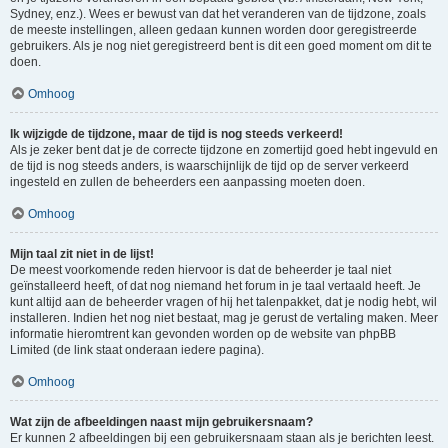
Sydney, enz.). Wees er bewust van dat het veranderen van de tijdzone, zoals
de meeste instellingen, alleen gedaan kunnen worden door geregistreerde
gebruikers. Als je nog niet geregistreerd bent is dit een goed moment om dit te
doen.
Omhoog
Ik wijzigde de tijdzone, maar de tijd is nog steeds verkeerd!
Als je zeker bent dat je de correcte tijdzone en zomertijd goed hebt ingevuld en
de tijd is nog steeds anders, is waarschijnlijk de tijd op de server verkeerd
ingesteld en zullen de beheerders een aanpassing moeten doen.
Omhoog
Mijn taal zit niet in de lijst!
De meest voorkomende reden hiervoor is dat de beheerder je taal niet
geïnstalleerd heeft, of dat nog niemand het forum in je taal vertaald heeft. Je
kunt altijd aan de beheerder vragen of hij het talenpakket, dat je nodig hebt, wil
installeren. Indien het nog niet bestaat, mag je gerust de vertaling maken. Meer
informatie hieromtrent kan gevonden worden op de website van phpBB
Limited (de link staat onderaan iedere pagina).
Omhoog
Wat zijn de afbeeldingen naast mijn gebruikersnaam?
Er kunnen 2 afbeeldingen bij een gebruikersnaam staan als je berichten leest.