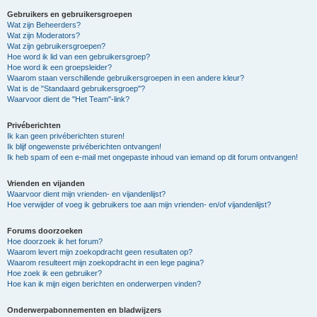
Gebruikers en gebruikersgroepen
Wat zijn Beheerders?
Wat zijn Moderators?
Wat zijn gebruikersgroepen?
Hoe word ik lid van een gebruikersgroep?
Hoe word ik een groepsleider?
Waarom staan verschillende gebruikersgroepen in een andere kleur?
Wat is de "Standaard gebruikersgroep"?
Waarvoor dient de "Het Team"-link?
Privéberichten
Ik kan geen privéberichten sturen!
Ik blijf ongewenste privéberichten ontvangen!
Ik heb spam of een e-mail met ongepaste inhoud van iemand op dit forum ontvangen!
Vrienden en vijanden
Waarvoor dient mijn vrienden- en vijandenlijst?
Hoe verwijder of voeg ik gebruikers toe aan mijn vrienden- en/of vijandenlijst?
Forums doorzoeken
Hoe doorzoek ik het forum?
Waarom levert mijn zoekopdracht geen resultaten op?
Waarom resulteert mijn zoekopdracht in een lege pagina?
Hoe zoek ik een gebruiker?
Hoe kan ik mijn eigen berichten en onderwerpen vinden?
Onderwerpabonnementen en bladwijzers