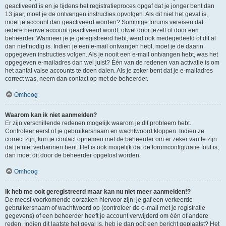
geactiveerd is en je tijdens het registratieproces opgaf dat je jonger bent dan
13 jaar, moet je de ontvangen instructies opvolgen. Als dit niet het geval is,
moet je account dan geactiveerd worden? Sommige forums vereisen dat
iedere nieuwe account geactiveerd wordt, ofwel door jezelf of door een
beheerder. Wanneer je je geregistreerd hebt, werd ook medegedeeld of dit al
dan niet nodig is. Indien je een e-mail ontvangen hebt, moet je de daarin
opgegeven instructies volgen. Als je nooit een e-mail ontvangen hebt, was het
opgegeven e-mailadres dan wel juist? Één van de redenen van activatie is om
het aantal valse accounts te doen dalen. Als je zeker bent dat je e-mailadres
correct was, neem dan contact op met de beheerder.
Omhoog
Waarom kan ik niet aanmelden?
Er zijn verschillende redenen mogelijk waarom je dit probleem hebt.
Controleer eerst of je gebruikersnaam en wachtwoord kloppen. Indien ze
correct zijn, kun je contact opnemen met de beheerder om er zeker van te zijn
dat je niet verbannen bent. Het is ook mogelijk dat de forumconfiguratie fout is,
dan moet dit door de beheerder opgelost worden.
Omhoog
Ik heb me ooit geregistreerd maar kan nu niet meer aanmelden!?
De meest voorkomende oorzaken hiervoor zijn: je gaf een verkeerde
gebruikersnaam of wachtwoord op (controleer de e-mail met je registratie
gegevens) of een beheerder heeft je account verwijderd om één of andere
reden. Indien dit laatste het geval is, heb je dan ooit een bericht geplaatst? Het