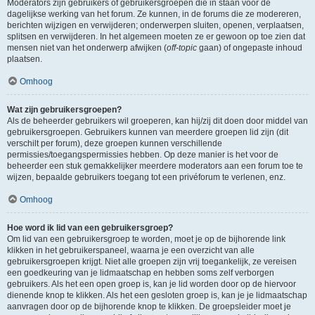
Moderators zijn gebruikers of gebruikersgroepen die in staan voor de
dagelijkse werking van het forum. Ze kunnen, in de forums die ze modereren,
berichten wijzigen en verwijderen; onderwerpen sluiten, openen, verplaatsen,
splitsen en verwijderen. In het algemeen moeten ze er gewoon op toe zien dat
mensen niet van het onderwerp afwijken (
off-topic
gaan) of ongepaste inhoud
plaatsen.
Omhoog
Wat zijn gebruikersgroepen?
Als de beheerder gebruikers wil groeperen, kan hij/zij dit doen door middel van
gebruikersgroepen. Gebruikers kunnen van meerdere groepen lid zijn (dit
verschilt per forum), deze groepen kunnen verschillende
permissies/toegangspermissies hebben. Op deze manier is het voor de
beheerder een stuk gemakkelijker meerdere moderators aan een forum toe te
wijzen, bepaalde gebruikers toegang tot een privéforum te verlenen, enz.
Omhoog
Hoe word ik lid van een gebruikersgroep?
Om lid van een gebruikersgroep te worden, moet je op de bijhorende link
klikken in het gebruikerspaneel, waarna je een overzicht van alle
gebruikersgroepen krijgt. Niet alle groepen zijn vrij toegankelijk, ze vereisen
een goedkeuring van je lidmaatschap en hebben soms zelf verborgen
gebruikers. Als het een open groep is, kan je lid worden door op de hiervoor
dienende knop te klikken. Als het een gesloten groep is, kan je je lidmaatschap
aanvragen door op de bijhorende knop te klikken. De groepsleider moet je