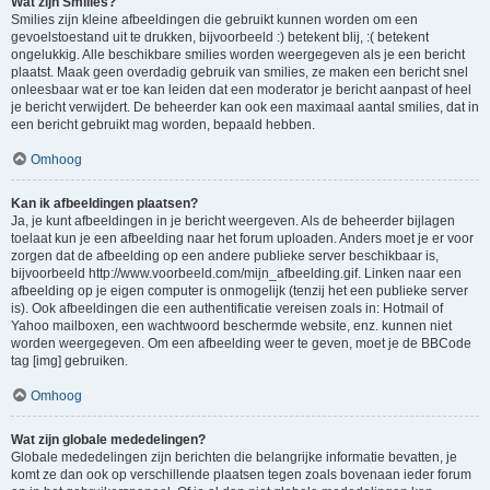
Wat zijn Smilies?
Smilies zijn kleine afbeeldingen die gebruikt kunnen worden om een
gevoelstoestand uit te drukken, bijvoorbeeld :) betekent blij, :( betekent
ongelukkig. Alle beschikbare smilies worden weergegeven als je een bericht
plaatst. Maak geen overdadig gebruik van smilies, ze maken een bericht snel
onleesbaar wat er toe kan leiden dat een moderator je bericht aanpast of heel
je bericht verwijdert. De beheerder kan ook een maximaal aantal smilies, dat in
een bericht gebruikt mag worden, bepaald hebben.
Omhoog
Kan ik afbeeldingen plaatsen?
Ja, je kunt afbeeldingen in je bericht weergeven. Als de beheerder bijlagen
toelaat kun je een afbeelding naar het forum uploaden. Anders moet je er voor
zorgen dat de afbeelding op een andere publieke server beschikbaar is,
bijvoorbeeld http://www.voorbeeld.com/mijn_afbeelding.gif. Linken naar een
afbeelding op je eigen computer is onmogelijk (tenzij het een publieke server
is). Ook afbeeldingen die een authentificatie vereisen zoals in: Hotmail of
Yahoo mailboxen, een wachtwoord beschermde website, enz. kunnen niet
worden weergegeven. Om een afbeelding weer te geven, moet je de BBCode
tag [img] gebruiken.
Omhoog
Wat zijn globale mededelingen?
Globale mededelingen zijn berichten die belangrijke informatie bevatten, je
komt ze dan ook op verschillende plaatsen tegen zoals bovenaan ieder forum