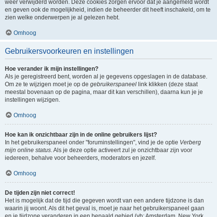
weer verwijderd worden. Deze cookies zorgen ervoor dat je aangemeld wordt
en geven ook de mogelijkheid, indien de beheerder dit heeft inschakeld, om te
zien welke onderwerpen je al gelezen hebt.
Omhoog
Gebruikersvoorkeuren en instellingen
Hoe verander ik mijn instellingen?
Als je geregistreerd bent, worden al je gegevens opgeslagen in de database.
Om ze te wijzigen moet je op de
gebruikerspaneel
link klikken (deze staat
meestal bovenaan op de pagina, maar dit kan verschillen), daarna kun je je
instellingen wijzigen.
Omhoog
Hoe kan ik onzichtbaar zijn in de online gebruikers lijst?
In het gebruikerspaneel onder "foruminstellingen", vind je de optie
Verberg
mijn online status
. Als je deze optie activeert zul je onzichtbaar zijn voor
iedereen, behalve voor beheerders, moderators en jezelf.
Omhoog
De tijden zijn niet correct!
Het is mogelijk dat de tijd die gegeven wordt van een andere tijdzone is dan
waarin jij woont. Als dit het geval is, moet je naar het gebruikerspaneel gaan
en je tijdzone veranderen in een bepaald gebied (vb: Amsterdam, New York,