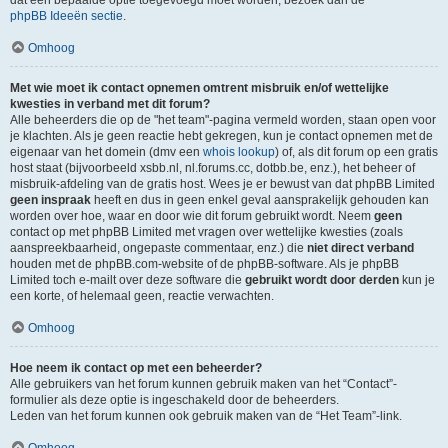
dat een bepaalde optie toegevoegd moet worden, bezoek dan de
phpBB Ideeën sectie
.
Omhoog
Met wie moet ik contact opnemen omtrent misbruik en/of wettelijke
kwesties in verband met dit forum?
Alle beheerders die op de "het team"-pagina vermeld worden, staan open voor
je klachten. Als je geen reactie hebt gekregen, kun je contact opnemen met de
eigenaar van het domein (dmv een
whois lookup
) of, als dit forum op een gratis
host staat (bijvoorbeeld xsbb.nl, nl.forums.cc, dotbb.be, enz.), het beheer of
misbruik-afdeling van de gratis host. Wees je er bewust van dat phpBB Limited
geen inspraak
heeft en dus in geen enkel geval aansprakelijk gehouden kan
worden over hoe, waar en door wie dit forum gebruikt wordt. Neem
geen
contact op met phpBB Limited met vragen over wettelijke kwesties (zoals
aanspreekbaarheid, ongepaste commentaar, enz.) die
niet direct verband
houden met de phpBB.com-website of de phpBB-software. Als je phpBB
Limited toch e-mailt over deze software die
gebruikt wordt door derden
kun je
een korte, of helemaal geen, reactie verwachten.
Omhoog
Hoe neem ik contact op met een beheerder?
Alle gebruikers van het forum kunnen gebruik maken van het “Contact”-
formulier als deze optie is ingeschakeld door de beheerders.
Leden van het forum kunnen ook gebruik maken van de “Het Team”-link.