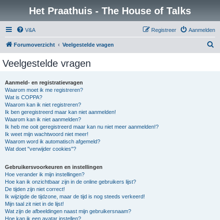
Het Praathuis - The House of Talks
V&A
Registreer
Aanmelden
Z
Forumoverzicht
Veelgestelde vragen
o
Veelgestelde vragen
e
k
Aanmeld- en registratievragen
Waarom moet ik me registreren?
Wat is COPPA?
Waarom kan ik niet registreren?
Ik ben geregistreerd maar kan niet aanmelden!
Waarom kan ik niet aanmelden?
Ik heb me ooit geregistreerd maar kan nu niet meer aanmelden!?
Ik weet mijn wachtwoord niet meer!
Waarom word ik automatisch afgemeld?
Wat doet "verwijder cookies"?
Gebruikersvoorkeuren en instellingen
Hoe verander ik mijn instellingen?
Hoe kan ik onzichtbaar zijn in de online gebruikers lijst?
De tijden zijn niet correct!
Ik wijzigde de tijdzone, maar de tijd is nog steeds verkeerd!
Mijn taal zit niet in de lijst!
Wat zijn de afbeeldingen naast mijn gebruikersnaam?
Hoe kan ik een avatar instellen?