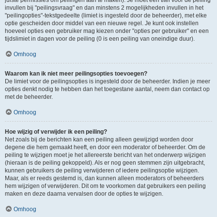
juiste permissies om peilingen aan te maken). Je moet een titel voor de peiling
invullen bij "peilingsvraag" en dan minstens 2 mogelijkheden invullen in het
"peilingopties"-tekstgedeelte (limiet is ingesteld door de beheerder), met elke
optie gescheiden door middel van een nieuwe regel. Je kunt ook instellen
hoeveel opties een gebruiker mag kiezen onder "opties per gebruiker" en een
tijdslimiet in dagen voor de peiling (0 is een peiling van oneindige duur).
Omhoog
Waarom kan ik niet meer peilingsopties toevoegen?
De limiet voor de peilingsopties is ingesteld door de beheerder. Indien je meer
opties denkt nodig te hebben dan het toegestane aantal, neem dan contact op
met de beheerder.
Omhoog
Hoe wijzig of verwijder ik een peiling?
Net zoals bij de berichten kan een peiling alleen gewijzigd worden door
degene die hem gemaakt heeft, en door een moderator of beheerder. Om de
peiling te wijzigen moet je het allereerste bericht van het onderwerp wijzigen
(hieraan is de peiling gekoppeld). Als er nog geen stemmen zijn uitgebracht,
kunnen gebruikers de peiling verwijderen of iedere peilingsoptie wijzigen.
Maar, als er reeds gestemd is, dan kunnen alleen moderators of beheerders
hem wijzigen of verwijderen. Dit om te voorkomen dat gebruikers een peiling
maken en deze daarna vervalsen door de opties te wijzigen.
Omhoog