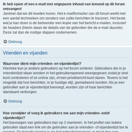
Ik heb spam of een e-mail met ongepaste inhoud van iemand op dit forum
ontvangen!
Jammer dat we dit moeten horen. Het e-mailformulier van dit forum werkt met
een aantal technieken om zenders van zulke berichten te traceren. Het beste
wat je kan doen is de beheerder een kopie van het bericht e-mailen, inclusief
de headers (hierin staan de details van de gebruiker die de e-mail stuurde).
Deze zal dan de nodige stappen ondernemen.
Omhoog
Vrienden en vijanden
Waarvoor dient mijn vrienden- en vijandenlijst?
Hiermee kun je andere gebruikers op het forum sorteren. Gebruikers die in je
vriendenlijst staan worden in het gebruikerspaneel weergegeven zodat je snel
kunt controleren of ze online zijn, of een privébericht kunt sturen. Tevens is het
mogelijk dat hun berichten, in je huidige stijl, gemarkeerd worden. Als je een
gebruiker aan je vijandenlijst toevoegt, worden zijn of haar berichten
standaard verborgen.
Omhoog
Hoe verwijder of voeg ik gebruikers toe aan mijn vrienden- en/of
vijandenlijst?
Het toevoegen van gebruikers kan op 2 manieren. In het profiel van iedere
gebruiker staat een link om de gebruiker aan je vrienden- of vijandenlijst toe te