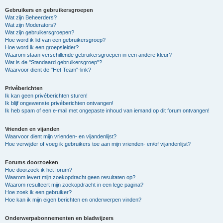
Gebruikers en gebruikersgroepen
Wat zijn Beheerders?
Wat zijn Moderators?
Wat zijn gebruikersgroepen?
Hoe word ik lid van een gebruikersgroep?
Hoe word ik een groepsleider?
Waarom staan verschillende gebruikersgroepen in een andere kleur?
Wat is de "Standaard gebruikersgroep"?
Waarvoor dient de "Het Team"-link?
Privéberichten
Ik kan geen privéberichten sturen!
Ik blijf ongewenste privéberichten ontvangen!
Ik heb spam of een e-mail met ongepaste inhoud van iemand op dit forum ontvangen!
Vrienden en vijanden
Waarvoor dient mijn vrienden- en vijandenlijst?
Hoe verwijder of voeg ik gebruikers toe aan mijn vrienden- en/of vijandenlijst?
Forums doorzoeken
Hoe doorzoek ik het forum?
Waarom levert mijn zoekopdracht geen resultaten op?
Waarom resulteert mijn zoekopdracht in een lege pagina?
Hoe zoek ik een gebruiker?
Hoe kan ik mijn eigen berichten en onderwerpen vinden?
Onderwerpabonnementen en bladwijzers