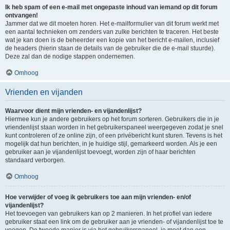
Ik heb spam of een e-mail met ongepaste inhoud van iemand op dit forum
ontvangen!
Jammer dat we dit moeten horen. Het e-mailformulier van dit forum werkt met
een aantal technieken om zenders van zulke berichten te traceren. Het beste
wat je kan doen is de beheerder een kopie van het bericht e-mailen, inclusief
de headers (hierin staan de details van de gebruiker die de e-mail stuurde).
Deze zal dan de nodige stappen ondernemen.
Omhoog
Vrienden en vijanden
Waarvoor dient mijn vrienden- en vijandenlijst?
Hiermee kun je andere gebruikers op het forum sorteren. Gebruikers die in je
vriendenlijst staan worden in het gebruikerspaneel weergegeven zodat je snel
kunt controleren of ze online zijn, of een privébericht kunt sturen. Tevens is het
mogelijk dat hun berichten, in je huidige stijl, gemarkeerd worden. Als je een
gebruiker aan je vijandenlijst toevoegt, worden zijn of haar berichten
standaard verborgen.
Omhoog
Hoe verwijder of voeg ik gebruikers toe aan mijn vrienden- en/of
vijandenlijst?
Het toevoegen van gebruikers kan op 2 manieren. In het profiel van iedere
gebruiker staat een link om de gebruiker aan je vrienden- of vijandenlijst toe te