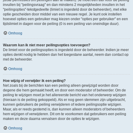
juiste permissies om peilingen aan te maken). Je moet een titel voor de peiling
invullen bij "peilingsvraag" en dan minstens 2 mogelijkheden invullen in het
"peilingopties"-tekstgedeelte (limiet is ingesteld door de beheerder), met elke
optie gescheiden door middel van een nieuwe regel. Je kunt ook instellen
hoeveel opties een gebruiker mag kiezen onder "opties per gebruiker" en een
tijdslimiet in dagen voor de peiling (0 is een peiling van oneindige duur).
Omhoog
Waarom kan ik niet meer peilingsopties toevoegen?
De limiet voor de peilingsopties is ingesteld door de beheerder. Indien je meer
opties denkt nodig te hebben dan het toegestane aantal, neem dan contact op
met de beheerder.
Omhoog
Hoe wijzig of verwijder ik een peiling?
Net zoals bij de berichten kan een peiling alleen gewijzigd worden door
degene die hem gemaakt heeft, en door een moderator of beheerder. Om de
peiling te wijzigen moet je het allereerste bericht van het onderwerp wijzigen
(hieraan is de peiling gekoppeld). Als er nog geen stemmen zijn uitgebracht,
kunnen gebruikers de peiling verwijderen of iedere peilingsoptie wijzigen.
Maar, als er reeds gestemd is, dan kunnen alleen moderators of beheerders
hem wijzigen of verwijderen. Dit om te voorkomen dat gebruikers een peiling
maken en deze daarna vervalsen door de opties te wijzigen.
Omhoog