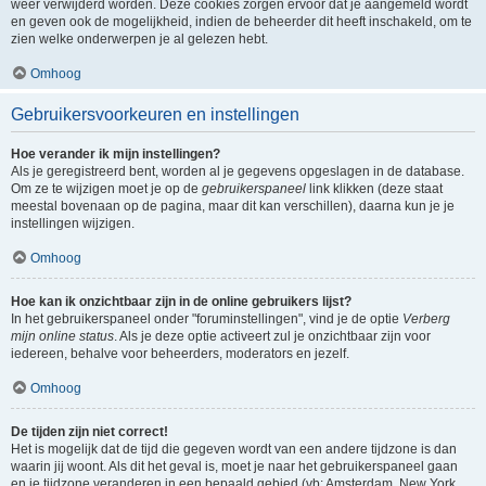
weer verwijderd worden. Deze cookies zorgen ervoor dat je aangemeld wordt
en geven ook de mogelijkheid, indien de beheerder dit heeft inschakeld, om te
zien welke onderwerpen je al gelezen hebt.
Omhoog
Gebruikersvoorkeuren en instellingen
Hoe verander ik mijn instellingen?
Als je geregistreerd bent, worden al je gegevens opgeslagen in de database.
Om ze te wijzigen moet je op de
gebruikerspaneel
link klikken (deze staat
meestal bovenaan op de pagina, maar dit kan verschillen), daarna kun je je
instellingen wijzigen.
Omhoog
Hoe kan ik onzichtbaar zijn in de online gebruikers lijst?
In het gebruikerspaneel onder "foruminstellingen", vind je de optie
Verberg
mijn online status
. Als je deze optie activeert zul je onzichtbaar zijn voor
iedereen, behalve voor beheerders, moderators en jezelf.
Omhoog
De tijden zijn niet correct!
Het is mogelijk dat de tijd die gegeven wordt van een andere tijdzone is dan
waarin jij woont. Als dit het geval is, moet je naar het gebruikerspaneel gaan
en je tijdzone veranderen in een bepaald gebied (vb: Amsterdam, New York,