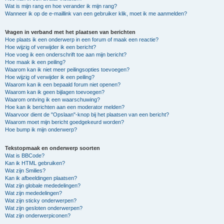
Wat is mijn rang en hoe verander ik mijn rang?
Wanneer ik op de e-maillink van een gebruiker klik, moet ik me aanmelden?
Vragen in verband met het plaatsen van berichten
Hoe plaats ik een onderwerp in een forum of maak een reactie?
Hoe wijzig of verwijder ik een bericht?
Hoe voeg ik een onderschrift toe aan mijn bericht?
Hoe maak ik een peiling?
Waarom kan ik niet meer peilingsopties toevoegen?
Hoe wijzig of verwijder ik een peiling?
Waarom kan ik een bepaald forum niet openen?
Waarom kan ik geen bijlagen toevoegen?
Waarom ontving ik een waarschuwing?
Hoe kan ik berichten aan een moderator melden?
Waarvoor dient de "Opslaan"-knop bij het plaatsen van een bericht?
Waarom moet mijn bericht goedgekeurd worden?
Hoe bump ik mijn onderwerp?
Tekstopmaak en onderwerp soorten
Wat is BBCode?
Kan ik HTML gebruiken?
Wat zijn Smilies?
Kan ik afbeeldingen plaatsen?
Wat zijn globale mededelingen?
Wat zijn mededelingen?
Wat zijn sticky onderwerpen?
Wat zijn gesloten onderwerpen?
Wat zijn onderwerpiconen?