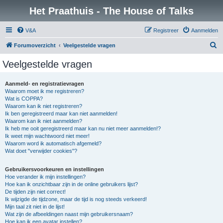
Het Praathuis - The House of Talks
V&A
Registreer
Aanmelden
Z
Forumoverzicht
Veelgestelde vragen
o
Veelgestelde vragen
e
k
Aanmeld- en registratievragen
Waarom moet ik me registreren?
Wat is COPPA?
Waarom kan ik niet registreren?
Ik ben geregistreerd maar kan niet aanmelden!
Waarom kan ik niet aanmelden?
Ik heb me ooit geregistreerd maar kan nu niet meer aanmelden!?
Ik weet mijn wachtwoord niet meer!
Waarom word ik automatisch afgemeld?
Wat doet "verwijder cookies"?
Gebruikersvoorkeuren en instellingen
Hoe verander ik mijn instellingen?
Hoe kan ik onzichtbaar zijn in de online gebruikers lijst?
De tijden zijn niet correct!
Ik wijzigde de tijdzone, maar de tijd is nog steeds verkeerd!
Mijn taal zit niet in de lijst!
Wat zijn de afbeeldingen naast mijn gebruikersnaam?
Hoe kan ik een avatar instellen?