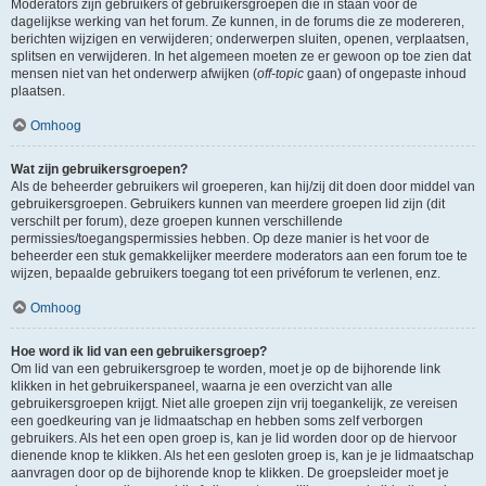
Moderators zijn gebruikers of gebruikersgroepen die in staan voor de
dagelijkse werking van het forum. Ze kunnen, in de forums die ze modereren,
berichten wijzigen en verwijderen; onderwerpen sluiten, openen, verplaatsen,
splitsen en verwijderen. In het algemeen moeten ze er gewoon op toe zien dat
mensen niet van het onderwerp afwijken (
off-topic
gaan) of ongepaste inhoud
plaatsen.
Omhoog
Wat zijn gebruikersgroepen?
Als de beheerder gebruikers wil groeperen, kan hij/zij dit doen door middel van
gebruikersgroepen. Gebruikers kunnen van meerdere groepen lid zijn (dit
verschilt per forum), deze groepen kunnen verschillende
permissies/toegangspermissies hebben. Op deze manier is het voor de
beheerder een stuk gemakkelijker meerdere moderators aan een forum toe te
wijzen, bepaalde gebruikers toegang tot een privéforum te verlenen, enz.
Omhoog
Hoe word ik lid van een gebruikersgroep?
Om lid van een gebruikersgroep te worden, moet je op de bijhorende link
klikken in het gebruikerspaneel, waarna je een overzicht van alle
gebruikersgroepen krijgt. Niet alle groepen zijn vrij toegankelijk, ze vereisen
een goedkeuring van je lidmaatschap en hebben soms zelf verborgen
gebruikers. Als het een open groep is, kan je lid worden door op de hiervoor
dienende knop te klikken. Als het een gesloten groep is, kan je je lidmaatschap
aanvragen door op de bijhorende knop te klikken. De groepsleider moet je