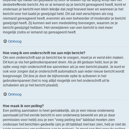
beperkte tijd nadat het geplaatst is) door te klikken op de
wijzig
knop van het
desbetreffende bericht. Als er al iemand op je bericht gereageerd heeft, komt er
onderaan je bericht een klein tekstje dat zegt hoeveel keer en wanneer je het
bericht voor het laatst je gewijzigd hebt. Dit zal niet verschijnen als nog
niemand gereageerd heeft, evenmin als een beheerder of moderator je bericht
gewijzigd heeft. Zij kunnen wel een mededeling toevoegen, waarom ze je
bericht gewijzigd hebben. Het verwijderen van een bericht is niet meer
mogelijk zodra er iemand op gereageerd heeft.
Omhoog
Hoe voeg ik een onderschrift toe aan mijn bericht?
Om een onderschrift aan je bericht toe te voegen, moet je er eerst één maken.
Dit kun je via het gebruikerspaneel doen. Als je dit gedaan hebt, kun je de
optie
voeg mijn onderschrift toe
aanvinken als je een bericht plaatst. Je kunt er
ook voor zorgen dat je onderschrift automatisch aan ieder nieuw bericht wordt
toegevoegd. Dit doe je door de bijhorende optie te activeren in het
gebruikerspaneel (het is nog altijd mogelijk om het onderschrift uit te
schakelen als je het bericht plaatst).
Omhoog
Hoe maak ik een peiling?
Een peiling aanmaken is heel gemakkelijk, als je een nieuw onderwerp
aanmaakt (of het eerste bericht in een onderwerp bewerkt en als je daar
permissies voor hebt) zou je een "voeg peiling toe" tabblad moeten zien
onderaan het berichten-gedeelte (als je dit tabblad niet kan zien, heb je niet de