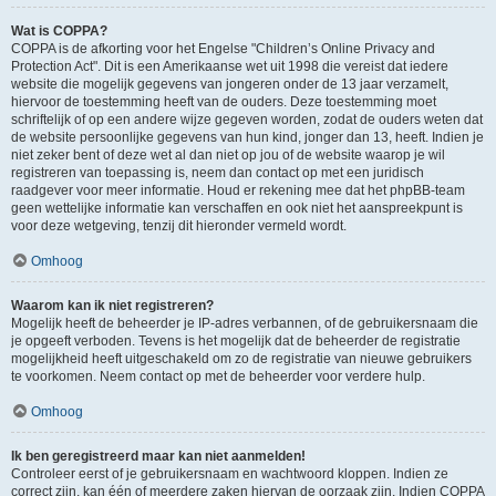
Wat is COPPA?
COPPA is de afkorting voor het Engelse "Children’s Online Privacy and
Protection Act". Dit is een Amerikaanse wet uit 1998 die vereist dat iedere
website die mogelijk gegevens van jongeren onder de 13 jaar verzamelt,
hiervoor de toestemming heeft van de ouders. Deze toestemming moet
schriftelijk of op een andere wijze gegeven worden, zodat de ouders weten dat
de website persoonlijke gegevens van hun kind, jonger dan 13, heeft. Indien je
niet zeker bent of deze wet al dan niet op jou of de website waarop je wil
registreren van toepassing is, neem dan contact op met een juridisch
raadgever voor meer informatie. Houd er rekening mee dat het phpBB-team
geen wettelijke informatie kan verschaffen en ook niet het aanspreekpunt is
voor deze wetgeving, tenzij dit hieronder vermeld wordt.
Omhoog
Waarom kan ik niet registreren?
Mogelijk heeft de beheerder je IP-adres verbannen, of de gebruikersnaam die
je opgeeft verboden. Tevens is het mogelijk dat de beheerder de registratie
mogelijkheid heeft uitgeschakeld om zo de registratie van nieuwe gebruikers
te voorkomen. Neem contact op met de beheerder voor verdere hulp.
Omhoog
Ik ben geregistreerd maar kan niet aanmelden!
Controleer eerst of je gebruikersnaam en wachtwoord kloppen. Indien ze
correct zijn, kan één of meerdere zaken hiervan de oorzaak zijn. Indien COPPA