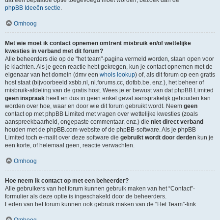
dat een bepaalde optie toegevoegd moet worden, bezoek dan de
phpBB Ideeën sectie
.
Omhoog
Met wie moet ik contact opnemen omtrent misbruik en/of wettelijke
kwesties in verband met dit forum?
Alle beheerders die op de "het team"-pagina vermeld worden, staan open voor
je klachten. Als je geen reactie hebt gekregen, kun je contact opnemen met de
eigenaar van het domein (dmv een
whois lookup
) of, als dit forum op een gratis
host staat (bijvoorbeeld xsbb.nl, nl.forums.cc, dotbb.be, enz.), het beheer of
misbruik-afdeling van de gratis host. Wees je er bewust van dat phpBB Limited
geen inspraak
heeft en dus in geen enkel geval aansprakelijk gehouden kan
worden over hoe, waar en door wie dit forum gebruikt wordt. Neem
geen
contact op met phpBB Limited met vragen over wettelijke kwesties (zoals
aanspreekbaarheid, ongepaste commentaar, enz.) die
niet direct verband
houden met de phpBB.com-website of de phpBB-software. Als je phpBB
Limited toch e-mailt over deze software die
gebruikt wordt door derden
kun je
een korte, of helemaal geen, reactie verwachten.
Omhoog
Hoe neem ik contact op met een beheerder?
Alle gebruikers van het forum kunnen gebruik maken van het “Contact”-
formulier als deze optie is ingeschakeld door de beheerders.
Leden van het forum kunnen ook gebruik maken van de “Het Team”-link.