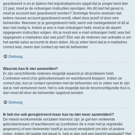
geactiveerd is en je tijdens het registratieproces opgaf dat je jonger bent dan
13 jaar, moet je de ontvangen instructies opvolgen. Als dit niet het geval is,
moet je account dan geactiveerd worden? Sommige forums vereisen dat
iedere nieuwe account geactiveerd wordt, ofwel door jezelf of door een
beheerder. Wanneer je je geregistreerd hebt, werd ook medegedeeld of dit al
dan niet nodig is. Indien je een e-mail ontvangen hebt, moet je de daarin
opgegeven instructies volgen. Als je nooit een e-mail ontvangen hebt, was het
opgegeven e-mailadres dan wel juist? Één van de redenen van activatie is om
het aantal valse accounts te doen dalen. Als je zeker bent dat je e-mailadres
correct was, neem dan contact op met de beheerder.
Omhoog
Waarom kan ik niet aanmelden?
Er zijn verschillende redenen mogelijk waarom je dit probleem hebt.
Controleer eerst of je gebruikersnaam en wachtwoord kloppen. Indien ze
correct zijn, kun je contact opnemen met de beheerder om er zeker van te zijn
dat je niet verbannen bent. Het is ook mogelijk dat de forumconfiguratie fout is,
dan moet dit door de beheerder opgelost worden.
Omhoog
Ik heb me ooit geregistreerd maar kan nu niet meer aanmelden!?
De meest voorkomende oorzaken hiervoor zijn: je gaf een verkeerde
gebruikersnaam of wachtwoord op (controleer de e-mail met je registratie
gegevens) of een beheerder heeft je account verwijderd om één of andere
reden. Indien dit laatste het geval is, heb je dan ooit een bericht geplaatst? Het