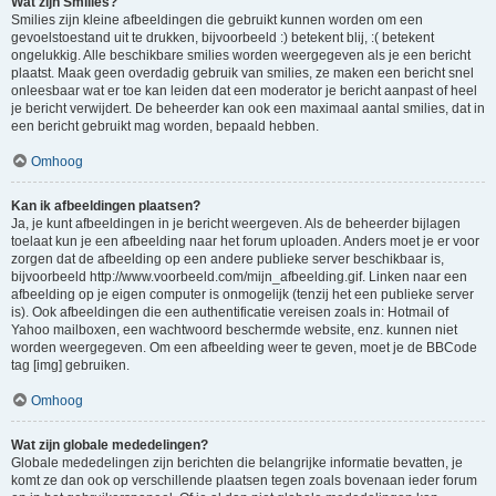
Wat zijn Smilies?
Smilies zijn kleine afbeeldingen die gebruikt kunnen worden om een
gevoelstoestand uit te drukken, bijvoorbeeld :) betekent blij, :( betekent
ongelukkig. Alle beschikbare smilies worden weergegeven als je een bericht
plaatst. Maak geen overdadig gebruik van smilies, ze maken een bericht snel
onleesbaar wat er toe kan leiden dat een moderator je bericht aanpast of heel
je bericht verwijdert. De beheerder kan ook een maximaal aantal smilies, dat in
een bericht gebruikt mag worden, bepaald hebben.
Omhoog
Kan ik afbeeldingen plaatsen?
Ja, je kunt afbeeldingen in je bericht weergeven. Als de beheerder bijlagen
toelaat kun je een afbeelding naar het forum uploaden. Anders moet je er voor
zorgen dat de afbeelding op een andere publieke server beschikbaar is,
bijvoorbeeld http://www.voorbeeld.com/mijn_afbeelding.gif. Linken naar een
afbeelding op je eigen computer is onmogelijk (tenzij het een publieke server
is). Ook afbeeldingen die een authentificatie vereisen zoals in: Hotmail of
Yahoo mailboxen, een wachtwoord beschermde website, enz. kunnen niet
worden weergegeven. Om een afbeelding weer te geven, moet je de BBCode
tag [img] gebruiken.
Omhoog
Wat zijn globale mededelingen?
Globale mededelingen zijn berichten die belangrijke informatie bevatten, je
komt ze dan ook op verschillende plaatsen tegen zoals bovenaan ieder forum