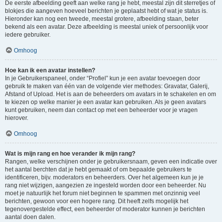
De eerste afbeelding geeft aan welke rang je hebt, meestal zijn dit sterretjes of
blokjes die aangeven hoeveel berichten je geplaatst hebt of wat je status is.
Hieronder kan nog een tweede, meestal grotere, afbeelding staan, beter
bekend als een avatar. Deze afbeelding is meestal uniek of persoonlijk voor
iedere gebruiker.
Omhoog
Hoe kan ik een avatar instellen?
In je Gebruikerspaneel, onder “Profiel” kun je een avatar toevoegen door
gebruik te maken van één van de volgende vier methodes: Gravatar, Galerij,
Afstand of Upload. Het is aan de beheerders om avatars in te schakelen en om
te kiezen op welke manier je een avatar kan gebruiken. Als je geen avatars
kunt gebruiken, neem dan contact op met een beheerder voor je vragen
hierover.
Omhoog
Wat is mijn rang en hoe verander ik mijn rang?
Rangen, welke verschijnen onder je gebruikersnaam, geven een indicatie over
het aantal berchten dat je hebt gemaakt of om bepaalde gebruikers te
identificeren, bijv. moderators en beheerders. Over het algemeen kun je je
rang niet wijzigen, aangezien ze ingesteld worden door een beheerder. Nu
moet je natuurlijk het forum niet beginnen te spammen met onzinnig veel
berichten, gewoon voor een hogere rang. Dit heeft zelfs mogelijk het
tegenovergestelde effect, een beheerder of moderator kunnen je berichten
aantal doen dalen.