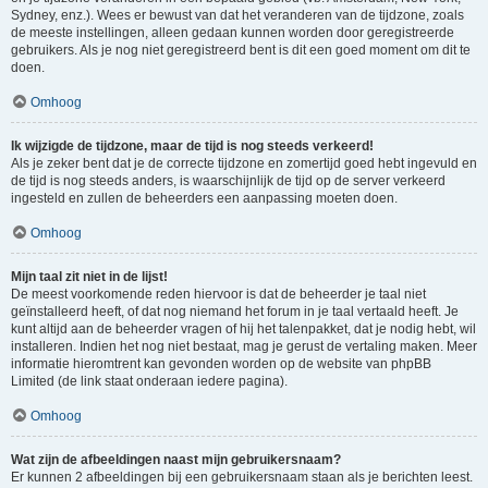
Sydney, enz.). Wees er bewust van dat het veranderen van de tijdzone, zoals
de meeste instellingen, alleen gedaan kunnen worden door geregistreerde
gebruikers. Als je nog niet geregistreerd bent is dit een goed moment om dit te
doen.
Omhoog
Ik wijzigde de tijdzone, maar de tijd is nog steeds verkeerd!
Als je zeker bent dat je de correcte tijdzone en zomertijd goed hebt ingevuld en
de tijd is nog steeds anders, is waarschijnlijk de tijd op de server verkeerd
ingesteld en zullen de beheerders een aanpassing moeten doen.
Omhoog
Mijn taal zit niet in de lijst!
De meest voorkomende reden hiervoor is dat de beheerder je taal niet
geïnstalleerd heeft, of dat nog niemand het forum in je taal vertaald heeft. Je
kunt altijd aan de beheerder vragen of hij het talenpakket, dat je nodig hebt, wil
installeren. Indien het nog niet bestaat, mag je gerust de vertaling maken. Meer
informatie hieromtrent kan gevonden worden op de website van phpBB
Limited (de link staat onderaan iedere pagina).
Omhoog
Wat zijn de afbeeldingen naast mijn gebruikersnaam?
Er kunnen 2 afbeeldingen bij een gebruikersnaam staan als je berichten leest.