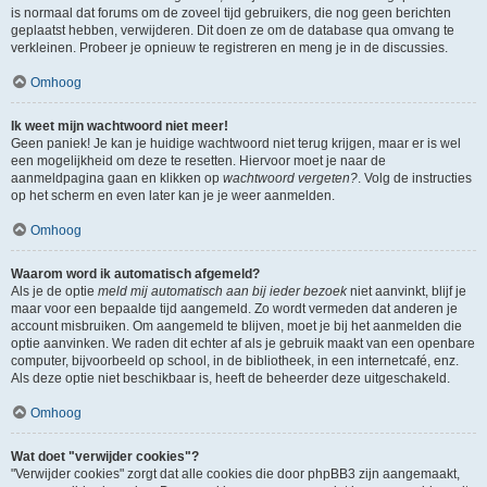
is normaal dat forums om de zoveel tijd gebruikers, die nog geen berichten
geplaatst hebben, verwijderen. Dit doen ze om de database qua omvang te
verkleinen. Probeer je opnieuw te registreren en meng je in de discussies.
Omhoog
Ik weet mijn wachtwoord niet meer!
Geen paniek! Je kan je huidige wachtwoord niet terug krijgen, maar er is wel
een mogelijkheid om deze te resetten. Hiervoor moet je naar de
aanmeldpagina gaan en klikken op
wachtwoord vergeten?
. Volg de instructies
op het scherm en even later kan je je weer aanmelden.
Omhoog
Waarom word ik automatisch afgemeld?
Als je de optie
meld mij automatisch aan bij ieder bezoek
niet aanvinkt, blijf je
maar voor een bepaalde tijd aangemeld. Zo wordt vermeden dat anderen je
account misbruiken. Om aangemeld te blijven, moet je bij het aanmelden die
optie aanvinken. We raden dit echter af als je gebruik maakt van een openbare
computer, bijvoorbeeld op school, in de bibliotheek, in een internetcafé, enz.
Als deze optie niet beschikbaar is, heeft de beheerder deze uitgeschakeld.
Omhoog
Wat doet "verwijder cookies"?
"Verwijder cookies" zorgt dat alle cookies die door phpBB3 zijn aangemaakt,