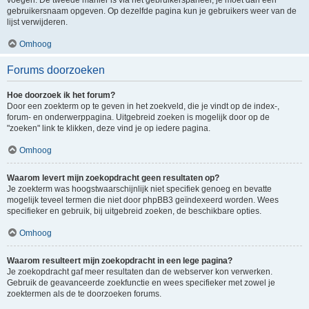
voegen. De tweede manier is via het gebruikerspaneel, je moet dan een
gebruikersnaam opgeven. Op dezelfde pagina kun je gebruikers weer van de
lijst verwijderen.
Omhoog
Forums doorzoeken
Hoe doorzoek ik het forum?
Door een zoekterm op te geven in het zoekveld, die je vindt op de index-,
forum- en onderwerppagina. Uitgebreid zoeken is mogelijk door op de
"zoeken" link te klikken, deze vind je op iedere pagina.
Omhoog
Waarom levert mijn zoekopdracht geen resultaten op?
Je zoekterm was hoogstwaarschijnlijk niet specifiek genoeg en bevatte
mogelijk teveel termen die niet door phpBB3 geïndexeerd worden. Wees
specifieker en gebruik, bij uitgebreid zoeken, de beschikbare opties.
Omhoog
Waarom resulteert mijn zoekopdracht in een lege pagina?
Je zoekopdracht gaf meer resultaten dan de webserver kon verwerken.
Gebruik de geavanceerde zoekfunctie en wees specifieker met zowel je
zoektermen als de te doorzoeken forums.