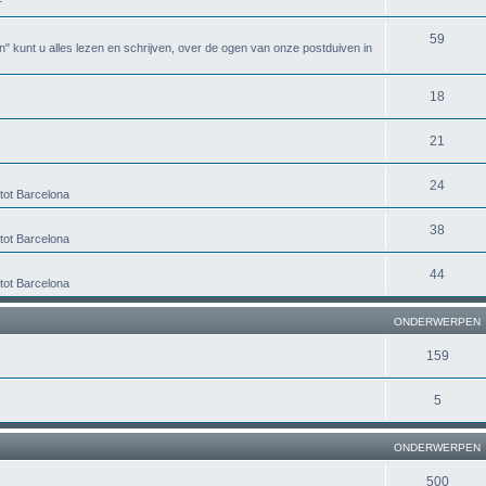
r
59
n" kunt u alles lezen en schrijven, over de ogen van onze postduiven in
18
21
24
tot Barcelona
38
tot Barcelona
44
tot Barcelona
ONDERWERPEN
159
5
ONDERWERPEN
500