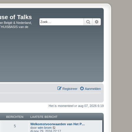
use of Talks
Zoek
Uitgebreid zoeken
an België & Nederland,
" THUISBASIS van de
Registreer
Aanmelden
Het is momenteel vr aug 07, 2026 6:19
BERICHTEN
LAATSTE BERICHT
Welkomstvoorwaarden van Het P…
5
B
door
wim brom
e
di nov 29, 2016 22:17