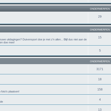
ONDERWERPEN
29
ONDERWERPEN
15
uwe uitdagingen? Duivensport doe je met z'n allen... Blijf dus niet aan de
n en doe mee!
5
ONDERWERPEN
3171
18
158
foto's plaatsen!
4
ode
13