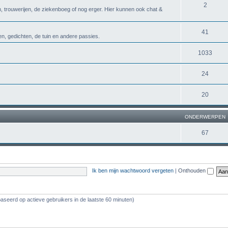
2
n, trouwerijen, de ziekenboeg of nog erger. Hier kunnen ook chat &
41
n, gedichten, de tuin en andere passies.
1033
24
20
ONDERWERPEN
67
Ik ben mijn wachtwoord vergeten
|
Onthouden
baseerd op actieve gebruikers in de laatste 60 minuten)