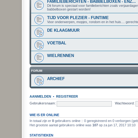
FAMILIEBERICHTEN - BABBELBOXEN - ENZ...
Dit forum is speciaal voor familieberichten zoals verjaardage
babbelboxen gestart worden!
TIJD VOOR PLEZIER - FUNTIME
Voor onderwerpen, mopjes, rondom en in het huis.... gerechte
DE KLAAGMUUR
VOETBAL
WIELRENNEN
FORUM
ARCHIEF
AANMELDEN
•
REGISTREER
Gebruikersnaam:
Wachtwoord:
WIE IS ER ONLINE
In totaal zijn er
0
gebruikers online :: 0 geregistreerd en 0 verborgen (ge
Het grootste aantal gebruikers online was
107
op za jun 17, 2017 10:10
STATISTIEKEN