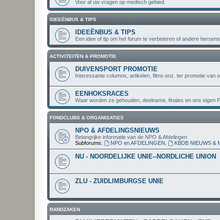
Voor al uw vragen op medisch gebied.
IDEEËNBUS & TIPS
IDEEËNBUS & TIPS
Een idee of tip om het forum te verbeteren of andere hersenspi
ACTIVITEITEN & PROMOTIE
DUIVENSPORT PROMOTIE
Interessante columns, artikelen, films enz. ter promotie van 
EENHOKSRACES
Waar worden ze gehouden, deelname, finales en ons eigen P
FONDCLUBS & ORGANISATIES
NPO & AFDELINGSNIEUWS
Belangrijke informatie van de NPO & Afdelingen
Subforums:
NPO en AFDELINGEN
,
KBDB NIEUWS &
NU - NOORDELIJKE UNIE--NORDLICHE UNION
ZLU - ZUIDLIMBURGSE UNIE
RANDZAKEN