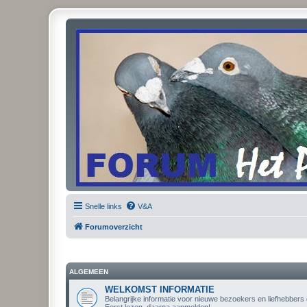
Snelle links
V&A
Forumoverzicht
ALGEMEEN
WELKOMST INFORMATIE
Belangrijke informatie voor nieuwe bezoekers en liefhebbers d
Eerst lezen, daarna aanmelden!