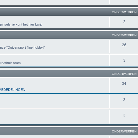
ONDERWERPEN
2
nsels, je kunt het hier kwijt.
ONDERWERPEN
26
onze "Duivensport fijne hobby!"
3
raathuis team
ONDERWERPEN
34
 MEDEDELINGEN
3
3
ONDERWERPEN