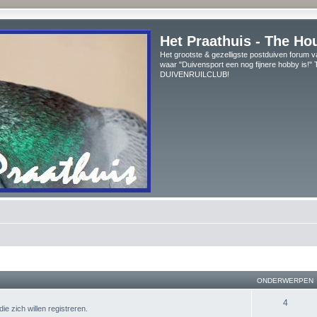
Het Praathuis - The Ho
Het grootste & gezelligste postduiven forum v
waar "Duivensport een nog fijnere hobby is!
DUIVENRUILCLUB!
ONDERWERPEN
4
ie zich willen registreren.