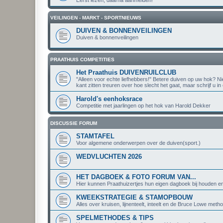
VEILINGEN - MARKT - SPORTNIEUWS
DUIVEN & BONNENVEILINGEN
Duiven & bonnenveilingen
PRAATHUIS COMPETITIES
Het Praathuis DUIVENRUILCLUB
"Alleen voor echte liefhebbers!" Betere duiven op uw hok? Nie
kant zitten treuren over hoe slecht het gaat, maar schrijf u i
Harold's eenhoksrace
Competitie met jaarlingen op het hok van Harold Dekker
DISCUSSIE FORUM
STAMTAFEL
Voor algemene onderwerpen over de duiven(sport.)
WEDVLUCHTEN 2026
HET DAGBOEK & FOTO FORUM VAN...
Hier kunnen Praathuizertjes hun eigen dagboek bij houden en 
KWEEKSTRATEGIE & STAMOPBOUW
Alles over kruisen, lijnenteelt, inteelt en de Bruce Lowe meth
SPELMETHODES & TIPS